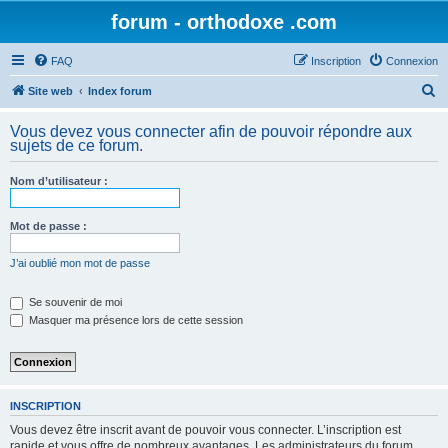
forum - orthodoxe .com
FAQ
Inscription
Connexion
R
Site web
Index forum
e
Vous devez vous connecter afin de pouvoir répondre aux
c
sujets de ce forum.
h
Nom d’utilisateur :
e
r
Mot de passe :
c
h
J’ai oublié mon mot de passe
e
Se souvenir de moi
r
Masquer ma présence lors de cette session
INSCRIPTION
Vous devez être inscrit avant de pouvoir vous connecter. L’inscription est
rapide et vous offre de nombreux avantages. Les administrateurs du forum