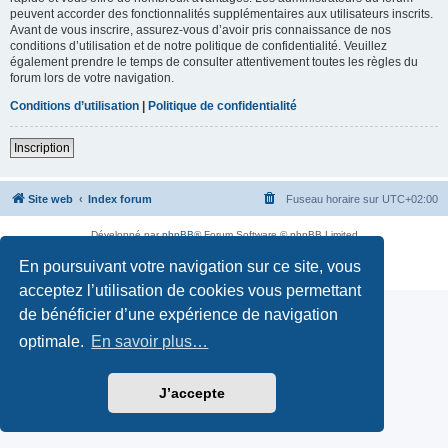
peuvent accorder des fonctionnalités supplémentaires aux utilisateurs inscrits.
Avant de vous inscrire, assurez-vous d’avoir pris connaissance de nos
conditions d’utilisation et de notre politique de confidentialité. Veuillez
également prendre le temps de consulter attentivement toutes les règles du
forum lors de votre navigation.
Conditions d’utilisation
|
Politique de confidentialité
Inscription
Site web
Index forum
Fuseau horaire sur
UTC+02:00
Développé par
phpBB
® Forum Software © phpBB Limited
Traduction française officielle
©
Qiaeru
En poursuivant votre navigation sur ce site, vous
Confidentialité
|
Conditions
acceptez l’utilisation de cookies vous permettant
de bénéficier d’une expérience de navigation
optimale.
En savoir plus…
J’accepte