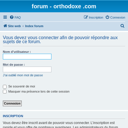
forum - orthodoxe .com
FAQ
Inscription
Connexion
R
Site web
Index forum
e
Vous devez vous connecter afin de pouvoir répondre aux
c
sujets de ce forum.
h
Nom d’utilisateur :
e
r
Mot de passe :
c
h
J’ai oublié mon mot de passe
e
Se souvenir de moi
r
Masquer ma présence lors de cette session
INSCRIPTION
Vous devez être inscrit avant de pouvoir vous connecter. L’inscription est
rapide et vous offre de nombreux avantages. Les administrateurs du forum