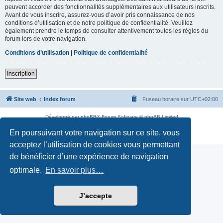
peuvent accorder des fonctionnalités supplémentaires aux utilisateurs inscrits.
Avant de vous inscrire, assurez-vous d’avoir pris connaissance de nos
conditions d’utilisation et de notre politique de confidentialité. Veuillez
également prendre le temps de consulter attentivement toutes les règles du
forum lors de votre navigation.
Conditions d’utilisation
|
Politique de confidentialité
Inscription
Site web
Index forum
Fuseau horaire sur
UTC+02:00
Développé par
phpBB
® Forum Software © phpBB Limited
Traduction française officielle
©
Qiaeru
En poursuivant votre navigation sur ce site, vous
Confidentialité
|
Conditions
acceptez l’utilisation de cookies vous permettant
de bénéficier d’une expérience de navigation
optimale.
En savoir plus…
J’accepte