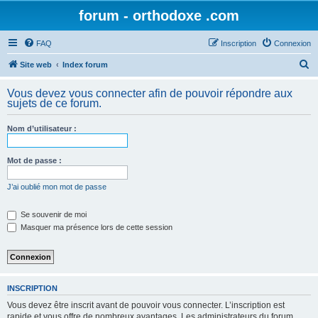
forum - orthodoxe .com
FAQ
Inscription
Connexion
R
Site web
Index forum
e
Vous devez vous connecter afin de pouvoir répondre aux
c
sujets de ce forum.
h
Nom d’utilisateur :
e
r
Mot de passe :
c
h
J’ai oublié mon mot de passe
e
Se souvenir de moi
r
Masquer ma présence lors de cette session
INSCRIPTION
Vous devez être inscrit avant de pouvoir vous connecter. L’inscription est
rapide et vous offre de nombreux avantages. Les administrateurs du forum