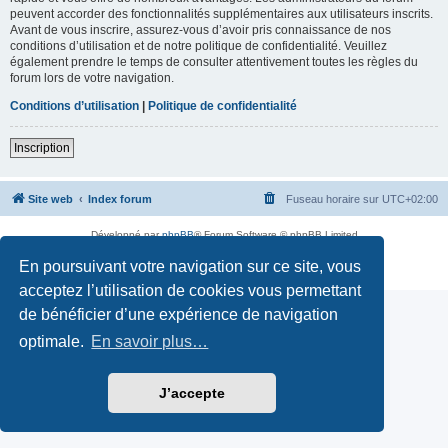
peuvent accorder des fonctionnalités supplémentaires aux utilisateurs inscrits.
Avant de vous inscrire, assurez-vous d’avoir pris connaissance de nos
conditions d’utilisation et de notre politique de confidentialité. Veuillez
également prendre le temps de consulter attentivement toutes les règles du
forum lors de votre navigation.
Conditions d’utilisation
|
Politique de confidentialité
Inscription
Site web
Index forum
Fuseau horaire sur
UTC+02:00
Développé par
phpBB
® Forum Software © phpBB Limited
Traduction française officielle
©
Qiaeru
En poursuivant votre navigation sur ce site, vous
Confidentialité
|
Conditions
acceptez l’utilisation de cookies vous permettant
de bénéficier d’une expérience de navigation
optimale.
En savoir plus…
J’accepte