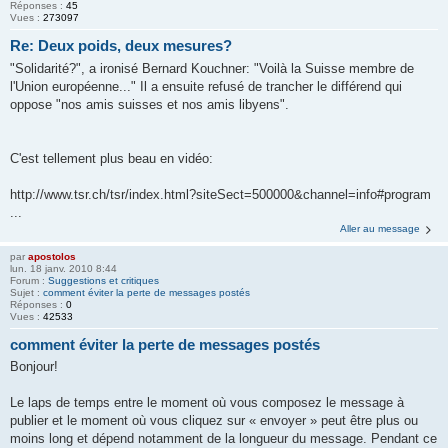
Réponses :
45
Vues :
273097
Re: Deux poids, deux mesures?
"Solidarité?", a ironisé Bernard Kouchner: "Voilà la Suisse membre de
l'Union européenne..." Il a ensuite refusé de trancher le différend qui
oppose "nos amis suisses et nos amis libyens".
C'est tellement plus beau en vidéo:
http://www.tsr.ch/tsr/index.html?siteSect=500000&channel=info#program
...
Aller au message
par
apostolos
lun. 18 janv. 2010 8:44
Forum :
Suggestions et critiques
Sujet :
comment éviter la perte de messages postés
Réponses :
0
Vues :
42533
comment éviter la perte de messages postés
Bonjour!
Le laps de temps entre le moment où vous composez le message à
publier et le moment où vous cliquez sur « envoyer » peut être plus ou
moins long et dépend notamment de la longueur du message. Pendant ce