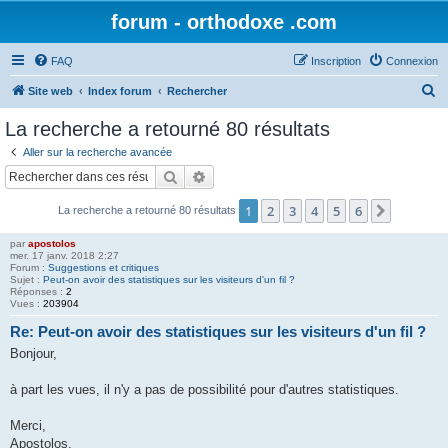
forum - orthodoxe .com
FAQ
Inscription
Connexion
R
Site web
Index forum
Rechercher
e
La recherche a retourné 80 résultats
c
Aller sur la recherche avancée
h
Rechercher
Recherche avancée
e
1
2
3
4
5
6
Suivant
La recherche a retourné 80 résultats
r
c
par
apostolos
mer. 17 janv. 2018 2:27
h
Forum :
Suggestions et critiques
Sujet :
Peut-on avoir des statistiques sur les visiteurs d'un fil ?
e
Réponses :
2
Vues :
203904
r
Re: Peut-on avoir des statistiques sur les visiteurs d'un fil ?
Bonjour,
à part les vues, il n'y a pas de possibilité pour d'autres statistiques.
Merci,
Apostolos.