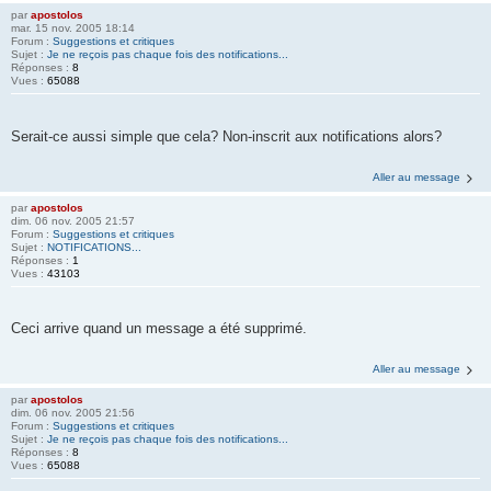
par
apostolos
mar. 15 nov. 2005 18:14
Forum :
Suggestions et critiques
Sujet :
Je ne reçois pas chaque fois des notifications...
Réponses :
8
Vues :
65088
Serait-ce aussi simple que cela? Non-inscrit aux notifications alors?
Aller au message
par
apostolos
dim. 06 nov. 2005 21:57
Forum :
Suggestions et critiques
Sujet :
NOTIFICATIONS...
Réponses :
1
Vues :
43103
Ceci arrive quand un message a été supprimé.
Aller au message
par
apostolos
dim. 06 nov. 2005 21:56
Forum :
Suggestions et critiques
Sujet :
Je ne reçois pas chaque fois des notifications...
Réponses :
8
Vues :
65088