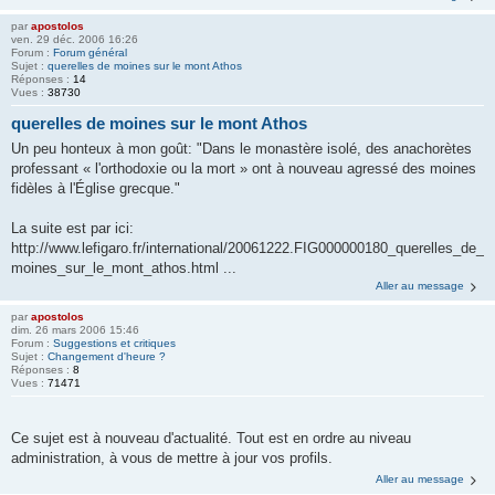
par
apostolos
ven. 29 déc. 2006 16:26
Forum :
Forum général
Sujet :
querelles de moines sur le mont Athos
Réponses :
14
Vues :
38730
querelles de moines sur le mont Athos
Un peu honteux à mon goût: "Dans le monastère isolé, des anachorètes
professant « l'orthodoxie ou la mort » ont à nouveau agressé des moines
fidèles à l'Église grecque."
La suite est par ici:
http://www.lefigaro.fr/international/20061222.FIG000000180_querelles_de_
moines_sur_le_mont_athos.html ...
Aller au message
par
apostolos
dim. 26 mars 2006 15:46
Forum :
Suggestions et critiques
Sujet :
Changement d'heure ?
Réponses :
8
Vues :
71471
Ce sujet est à nouveau d'actualité. Tout est en ordre au niveau
administration, à vous de mettre à jour vos profils.
Aller au message