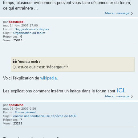
temps, plusieurs événements peuvent vous faire déconnecter du forum,
ce qui entraînera ...
Aller au message
par
apostolos
mer. 14 févr. 2007 17:00
Forum :
Suggestions et critiques
Sujet :
Organisation du forum
Réponses :
9
Vues :
75814
Youra a écrit :
Qu'est-ce que c'est: "hébergeur"?
Voici l'explication de
wikipedia
.
ICI
Les explications comment insérer un image dans le forum sont
.
Aller au message
par
apostolos
mer. 07 févr. 2007 6:56
Forum :
Forum général
Sujet :
encore une tendancieuse dépêche de l'AFP
Réponses :
7
Vues :
23278