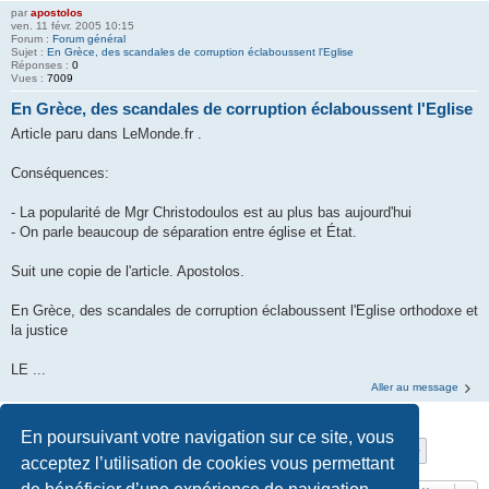
par
apostolos
ven. 11 févr. 2005 10:15
Forum :
Forum général
Sujet :
En Grèce, des scandales de corruption éclaboussent l'Eglise
Réponses :
0
Vues :
7009
En Grèce, des scandales de corruption éclaboussent l'Eglise
Article paru dans LeMonde.fr .
Conséquences:
- La popularité de Mgr Christodoulos est au plus bas aujourd'hui
- On parle beaucoup de séparation entre église et État.
Suit une copie de l'article. Apostolos.
En Grèce, des scandales de corruption éclaboussent l'Eglise orthodoxe et
la justice
LE ...
Aller au message
En poursuivant votre navigation sur ce site, vous
1
2
3
4
5
6
Suivant
La recherche a retourné 80 résultats
acceptez l’utilisation de cookies vous permettant