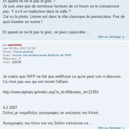
Et quand on ne lit pas le grec ?
Je suis sûre que de nombreux lecteurs de ce forum ne le connaissent
pas. Y a-t-il un traducteur dans la salle ?
J'ai vu la photo. Lénine est dans le rôle classique du persécuteur. Pas de
quoi fouetter un moine !
Et quand on ne lit pas le grec, on peut copiocoller ...
Aller au message
par
apostolos
mar. 06 févr. 2007 22:34
Forum :
Forum général
Sujet :
encore une tendancieuse dépêche de l'AFP
Réponses :
7
Vues :
23278
Je crains que l'AFP ne fait que rediffuser ce qu'on peut voir ci-dessous.
Ce n'est pas eux qui ont monté l'affaire.
http://www.alphatv.gr/index.asp?a_id=90&news_id=21353
4.2.2007
Σάλος με παράδοξες αγιογραφίες σε εκκλησία του Κιλκίς
Αγιογραφίες του Λένιν και του Στάλιν καλούνται να ...
Aller au message