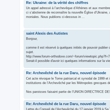
Re: Ukraine: de la vérité des chiffres
Un appel adressé à l’archevêque d’Athènes et aux membres
ci s’abstienne de reconnaître la nouvelle Église d’Ukraine, 
moniales. Nous publions ci-dessous in ...
saint Alexis des Autistes
Bonjour,
comme il est réservé à quelques initiés de pouvoir publier 
sujet.
http://www.forum-orthodoxe.com/~forum/viewtopic.php?f=
Serait-il possible d'avoir ici quelques informations sur la vi
Re: Archevêché de la rue Daru, nouvel épisode
Cet acte révoque le Tome patriarcal et synodal de 1999 et il
institutions de l’Archevêché par les Métropoles grecques d
Nos paroisses faisaint partie de l’UNION DIRECTRI
Re: Archevêché de la rue Daru, nouvel épisode
Lettre du Conseil de l’Archevêché du 17 janvier 2019 à Sa