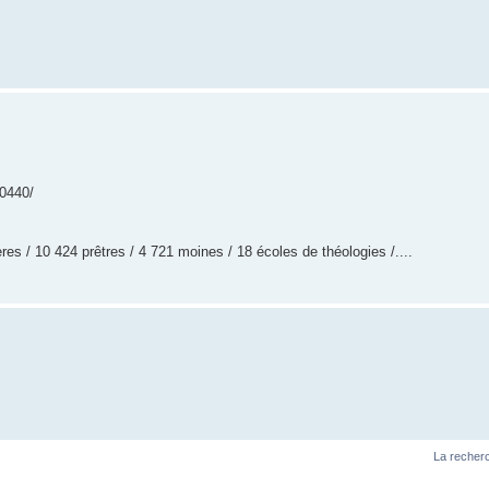
70440/
es / 10 424 prêtres / 4 721 moines / 18 écoles de théologies /....
La recherc