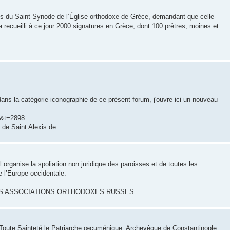
 du Saint-Synode de l’Église orthodoxe de Grèce, demandant que celle-
a recueilli à ce jour 2000 signatures en Grèce, dont 100 prêtres, moines et
dans la catégorie iconographie de ce présent forum, j'ouvre ici un nouveau
7&t=2898
e de Saint Alexis de ...
 organise la spoliation non juridique des paroisses et de toutes les
e l’Europe occidentale.
CE DES ASSOCIATIONS ORTHODOXES RUSSES ...
 Toute Sainteté le Patriarche œcuménique, Archevêque de Constantinople,