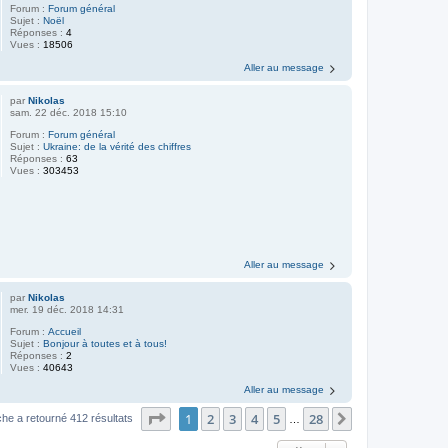
Forum :
Forum général
Sujet :
Noël
Réponses :
4
Vues :
18506
Aller au message
par
Nikolas
sam. 22 déc. 2018 15:10
Forum :
Forum général
Sujet :
Ukraine: de la vérité des chiffres
Réponses :
63
Vues :
303453
Aller au message
par
Nikolas
mer. 19 déc. 2018 14:31
Forum :
Accueil
Sujet :
Bonjour à toutes et à tous!
Réponses :
2
Vues :
40643
Aller au message
Page
1
sur
28
1
2
3
4
5
28
Suivant
he a retourné 412 résultats
…