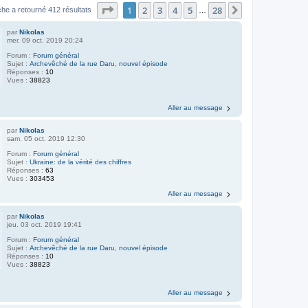
Page
1
sur
28
1
2
3
4
5
28
Suivant
he a retourné 412 résultats
…
par
Nikolas
mer. 09 oct. 2019 20:24
Forum :
Forum général
Sujet :
Archevêché de la rue Daru, nouvel épisode
Réponses :
10
Vues :
38823
Aller au message
par
Nikolas
sam. 05 oct. 2019 12:30
Forum :
Forum général
Sujet :
Ukraine: de la vérité des chiffres
Réponses :
63
Vues :
303453
Aller au message
par
Nikolas
jeu. 03 oct. 2019 19:41
Forum :
Forum général
Sujet :
Archevêché de la rue Daru, nouvel épisode
Réponses :
10
Vues :
38823
Aller au message