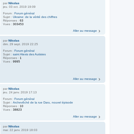
par
Nikolas
jeu. 03 oct. 2019 19:09
Forum :
Forum général
Sujet :
Ukraine: de la vérité des chiffres
Réponses :
63
Vues :
303453
Aller au message
par
Nikolas
dim. 29 sept. 2019 22:25
Forum :
Forum général
Sujet :
saint Alexis des Autistes
Réponses :
1
Vues :
9995
Aller au message
par
Nikolas
jeu. 24 janv. 2019 17:13
Forum :
Forum général
Sujet :
Archevêché de la rue Daru, nouvel épisode
Réponses :
10
Vues :
38823
Aller au message
par
Nikolas
mar. 22 janv. 2019 18:03