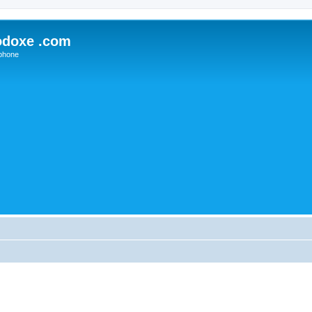
odoxe .com
phone