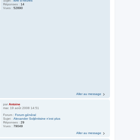
Sujet :
livre d'heures
Réponses :
14
Vues :
52890
Aller au message
par
Antoine
mar. 19 août 2008 14:51
Forum :
Forum général
Sujet :
Alexander Soljénitsine n'est plus
Réponses :
29
Vues :
79049
Aller au message