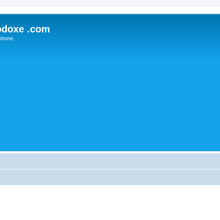
odoxe .com
phone