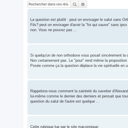
Rechercher
Recherche avancée
La question est plutôt : peut on envisager le salut sans Or
Fils? peut on envisager d'avoir la "foi qui sauve" sans ipso
non. Vous ne pouvez pas ...
Si quelqu'un de non orthodoxe vous posait sincérement la q
Non certainement pas. Le "pour" rend même la proposition
Posée comme ça la question déplace la vie spirituelle en un
Rappelons-nous comment la sainteté du savetier d'Alexandr
lui-même comme le dernier des derniers et pensait que tous 
question du salut de l'autre est quelque ...
Cette rubrique lue par le site maçonnique: