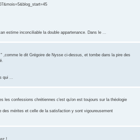
007&mois=5&blog_start=45
an estime inconciliable la double appartenance. Dans le ...
té " ,comme le dit Grégoire de Nysse ci-dessus, et tombe dans la pire des
é.
qui ...
les confessions chrétiennes c'est qu'on est toujours sur la théologie
ie des mérites et celle de la satisfaction y sont vigoureusement
ez !