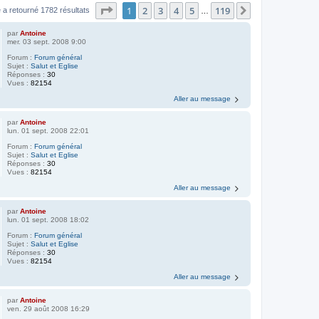
Page
1
sur
119
1
2
3
4
5
119
Suivant
 a retourné 1782 résultats
…
par
Antoine
mer. 03 sept. 2008 9:00
Forum :
Forum général
Sujet :
Salut et Eglise
Réponses :
30
Vues :
82154
Aller au message
par
Antoine
lun. 01 sept. 2008 22:01
Forum :
Forum général
Sujet :
Salut et Eglise
Réponses :
30
Vues :
82154
Aller au message
par
Antoine
lun. 01 sept. 2008 18:02
Forum :
Forum général
Sujet :
Salut et Eglise
Réponses :
30
Vues :
82154
Aller au message
par
Antoine
ven. 29 août 2008 16:29