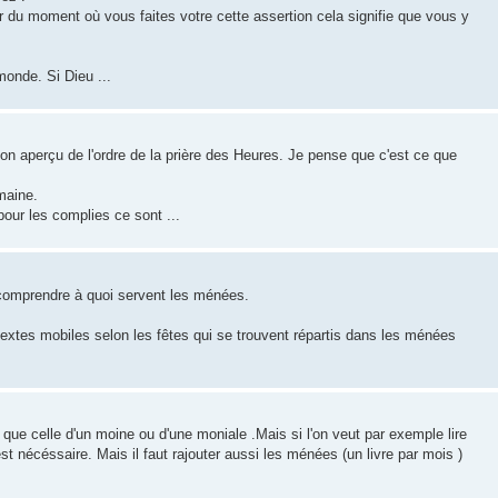
ir du moment où vous faites votre cette assertion cela signifie que vous y
monde. Si Dieu ...
n aperçu de l'ordre de la prière des Heures. Je pense que c'est ce que
maine.
pour les complies ce sont ...
ez comprendre à quoi servent les ménées.
es textes mobiles selon les fêtes qui se trouvent répartis dans les ménées
 que celle d'un moine ou d'une moniale .Mais si l'on veut par exemple lire
est nécéssaire. Mais il faut rajouter aussi les ménées (un livre par mois )