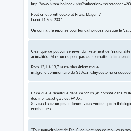
http://www.hiram.be/index.php?subaction=mois&annee=2
Peut-on être orthodoxe et Franc-Maçon ?
Lundi 14 Mai 2007
On connaît la réponse pour les catholiques puisque le Vatic
C'est que ce pouvoir se revêt du "vêtement de l'irrationali
animalités. Mais on ne peut pas se soumettre à l'irrationalit
Rom 13,1 à 13,7 reste bien énigmatique
malgré le commentaire de St Jean Chrysostome ci-dessous 
Et ce que je remarque dans ce forum ,et comme dans toutes 
des mérites,et ça c'est FAUX,
Si vous lisiez un peu le forum, vous verriez que la théolog
combattues ...
"Tout pouvoir vient de Dieu", ce n'est pas de moi, vous sav