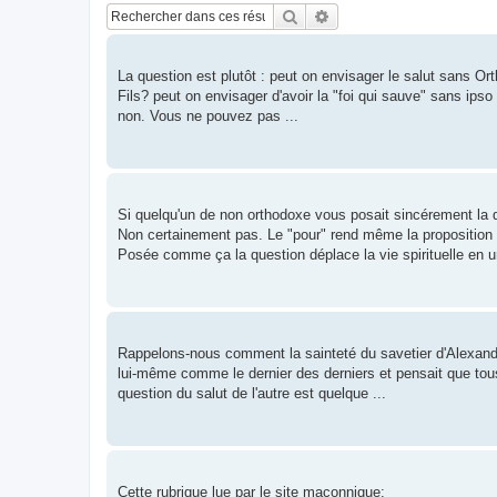
Rechercher
Recherche avancée
La question est plutôt : peut on envisager le salut sans Or
Fils? peut on envisager d'avoir la "foi qui sauve" sans ipso
non. Vous ne pouvez pas ...
Si quelqu'un de non orthodoxe vous posait sincérement la q
Non certainement pas. Le "pour" rend même la proposition
Posée comme ça la question déplace la vie spirituelle en un
Rappelons-nous comment la sainteté du savetier d'Alexandr
lui-même comme le dernier des derniers et pensait que tous 
question du salut de l'autre est quelque ...
Cette rubrique lue par le site maçonnique: