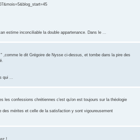
007&mois=5&blog_start=45
an estime inconciliable la double appartenance. Dans le ...
té " ,comme le dit Grégoire de Nysse ci-dessus, et tombe dans la pire des
é.
qui ...
les confessions chrétiennes c'est qu'on est toujours sur la théologie
ie des mérites et celle de la satisfaction y sont vigoureusement
ez !