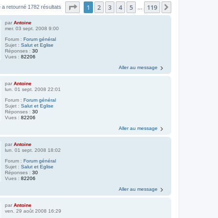
Page
1
sur
119
1
2
3
4
5
119
Suivant
 a retourné 1782 résultats
…
par
Antoine
mer. 03 sept. 2008 9:00
Forum :
Forum général
Sujet :
Salut et Eglise
Réponses :
30
Vues :
82206
Aller au message
par
Antoine
lun. 01 sept. 2008 22:01
Forum :
Forum général
Sujet :
Salut et Eglise
Réponses :
30
Vues :
82206
Aller au message
par
Antoine
lun. 01 sept. 2008 18:02
Forum :
Forum général
Sujet :
Salut et Eglise
Réponses :
30
Vues :
82206
Aller au message
par
Antoine
ven. 29 août 2008 16:29