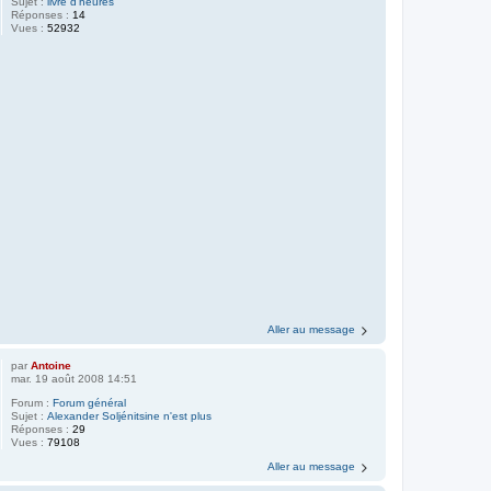
Sujet :
livre d'heures
Réponses :
14
Vues :
52932
Aller au message
par
Antoine
mar. 19 août 2008 14:51
Forum :
Forum général
Sujet :
Alexander Soljénitsine n'est plus
Réponses :
29
Vues :
79108
Aller au message