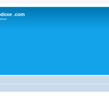
odoxe .com
phone