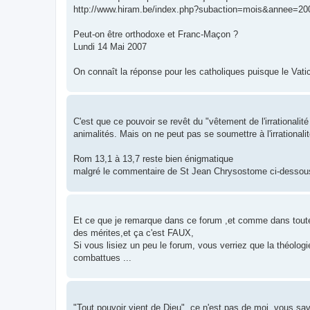
http://www.hiram.be/index.php?subaction=mois&annee=2
Peut-on être orthodoxe et Franc-Maçon ?
Lundi 14 Mai 2007
On connaît la réponse pour les catholiques puisque le Vatic
C'est que ce pouvoir se revêt du "vêtement de l'irrationali
animalités. Mais on ne peut pas se soumettre à l'irrationalit
Rom 13,1 à 13,7 reste bien énigmatique
malgré le commentaire de St Jean Chrysostome ci-dessous 
Et ce que je remarque dans ce forum ,et comme dans toutes 
des mérites,et ça c'est FAUX,
Si vous lisiez un peu le forum, vous verriez que la théolog
combattues ...
"Tout pouvoir vient de Dieu", ce n'est pas de moi, vous sav