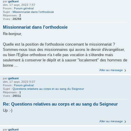
par
galkani
dim. 17 sept. 2023 7:57
Forum :
Forum général
Sujet :
Missionnariat dans l'orthodoxie
Réponses :
2
Vues :
28268
Missionnariat dans l'orthodoxie
Re-bonjour,
Quelle est la position de l'orthodoxie concernant le missionnariat ?
Sommes-nous tous des missionnaires qui avons le devoir d'évangéliser,
ou bien l'Eglise orthodoxe n'a t-elle pas vocation à s'étendre mais
seulement à conserver le dépôt et à sauver "localement" des hommes de
bonne ...
Aller au message
par
galkani
dim. 17 sept. 2023 5:07
Forum :
Forum général
Sujet :
Questions relatives au corps et au sang du Seigneur
Réponses :
1
Vues :
26011
Re: Questions relatives au corps et au sang du Seigneur
Up :-)
Aller au message
par
galkani