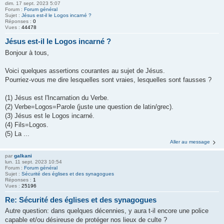
dim. 17 sept. 2023 5:07
Forum :
Forum général
Sujet :
Jésus est-il le Logos incarné ?
Réponses :
0
Vues :
44478
Jésus est-il le Logos incarné ?
Bonjour à tous,
Voici quelques assertions courantes au sujet de Jésus.
Pourriez-vous me dire lesquelles sont vraies, lesquelles sont fausses ?
(1) Jésus est l'Incarnation du Verbe.
(2) Verbe=Logos=Parole (juste une question de latin/grec).
(3) Jésus est le Logos incarné.
(4) Fils=Logos.
(5) La ...
Aller au message
par
galkani
lun. 11 sept. 2023 10:54
Forum :
Forum général
Sujet :
Sécurité des églises et des synagogues
Réponses :
1
Vues :
25196
Re: Sécurité des églises et des synagogues
Autre question: dans quelques décennies, y aura t-il encore une police
capable et/ou désireuse de protéger nos lieux de culte ?