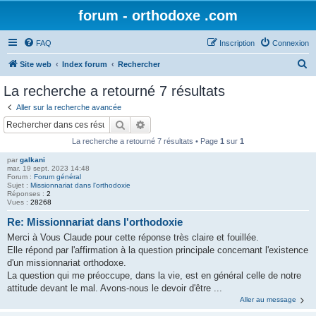
forum - orthodoxe .com
FAQ
Inscription
Connexion
R
Site web
Index forum
Rechercher
e
La recherche a retourné 7 résultats
c
Aller sur la recherche avancée
h
Rechercher
Recherche avancée
e
La recherche a retourné 7 résultats • Page
1
sur
1
r
par
galkani
c
mar. 19 sept. 2023 14:48
Forum :
Forum général
h
Sujet :
Missionnariat dans l'orthodoxie
Réponses :
2
e
Vues :
28268
r
Re: Missionnariat dans l'orthodoxie
Merci à Vous Claude pour cette réponse très claire et fouillée.
Elle répond par l'affirmation à la question principale concernant l'existence
d'un missionnariat orthodoxe.
La question qui me préoccupe, dans la vie, est en général celle de notre
attitude devant le mal. Avons-nous le devoir d'être ...
Aller au message