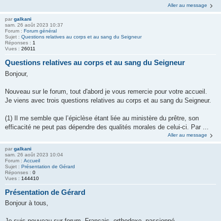
Aller au message
par
galkani
sam. 26 août 2023 10:37
Forum :
Forum général
Sujet :
Questions relatives au corps et au sang du Seigneur
Réponses :
1
Vues :
26011
Questions relatives au corps et au sang du Seigneur
Bonjour,
Nouveau sur le forum, tout d'abord je vous remercie pour votre accueil.
Je viens avec trois questions relatives au corps et au sang du Seigneur.
(1) Il me semble que l’épiclèse étant liée au ministère du prêtre, son
efficacité ne peut pas dépendre des qualités morales de celui-ci. Par ...
Aller au message
par
galkani
sam. 26 août 2023 10:04
Forum :
Accueil
Sujet :
Présentation de Gérard
Réponses :
0
Vues :
144410
Présentation de Gérard
Bonjour à tous,
Je suis nouveau sur forum. Français, orthodoxe, passionné