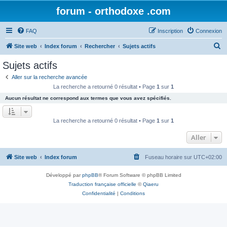
forum - orthodoxe .com
FAQ
Inscription
Connexion
R
Site web
Index forum
Rechercher
Sujets actifs
e
Sujets actifs
c
Aller sur la recherche avancée
h
La recherche a retourné 0 résultat • Page
1
sur
1
e
Aucun résultat ne correspond aux termes que vous avez spécifiés.
r
c
La recherche a retourné 0 résultat • Page
1
sur
1
h
Aller
e
r
Site web
Index forum
Fuseau horaire sur
UTC+02:00
Développé par
phpBB
® Forum Software © phpBB Limited
Traduction française officielle
©
Qiaeru
Confidentialité
|
Conditions