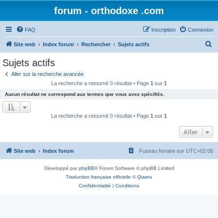
forum - orthodoxe .com
FAQ
Inscription
Connexion
R
Site web
Index forum
Rechercher
Sujets actifs
e
Sujets actifs
c
Aller sur la recherche avancée
h
La recherche a retourné 0 résultat • Page
1
sur
1
e
Aucun résultat ne correspond aux termes que vous avez spécifiés.
r
c
La recherche a retourné 0 résultat • Page
1
sur
1
h
Aller
e
r
Site web
Index forum
Fuseau horaire sur
UTC+02:00
Développé par
phpBB
® Forum Software © phpBB Limited
Traduction française officielle
©
Qiaeru
Confidentialité
|
Conditions