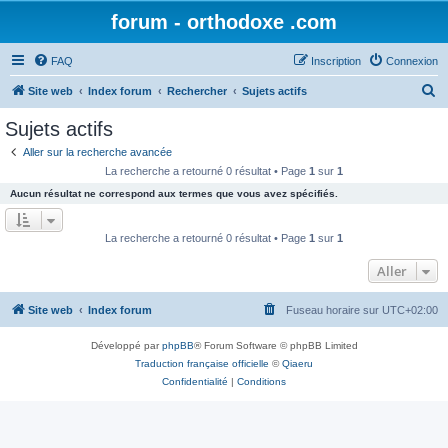
forum - orthodoxe .com
FAQ
Inscription
Connexion
R
Site web
Index forum
Rechercher
Sujets actifs
e
Sujets actifs
c
Aller sur la recherche avancée
h
La recherche a retourné 0 résultat • Page
1
sur
1
e
Aucun résultat ne correspond aux termes que vous avez spécifiés.
r
c
La recherche a retourné 0 résultat • Page
1
sur
1
h
Aller
e
r
Site web
Index forum
Fuseau horaire sur
UTC+02:00
Développé par
phpBB
® Forum Software © phpBB Limited
Traduction française officielle
©
Qiaeru
Confidentialité
|
Conditions