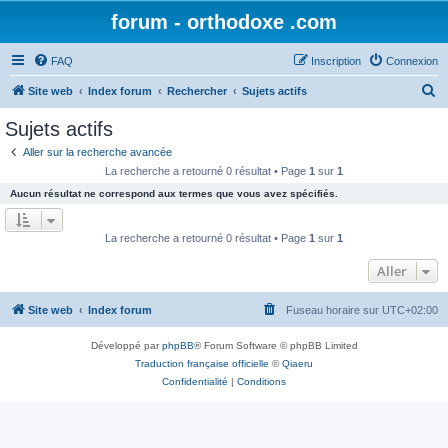
forum - orthodoxe .com
FAQ
Inscription
Connexion
R
Site web
Index forum
Rechercher
Sujets actifs
e
Sujets actifs
c
Aller sur la recherche avancée
h
La recherche a retourné 0 résultat • Page
1
sur
1
e
Aucun résultat ne correspond aux termes que vous avez spécifiés.
r
c
La recherche a retourné 0 résultat • Page
1
sur
1
h
Aller
e
r
Site web
Index forum
Fuseau horaire sur
UTC+02:00
Développé par
phpBB
® Forum Software © phpBB Limited
Traduction française officielle
©
Qiaeru
Confidentialité
|
Conditions