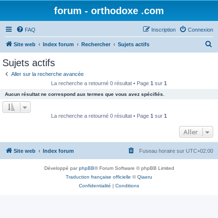
forum - orthodoxe .com
FAQ
Inscription
Connexion
R
Site web
Index forum
Rechercher
Sujets actifs
e
Sujets actifs
c
Aller sur la recherche avancée
h
La recherche a retourné 0 résultat • Page
1
sur
1
e
Aucun résultat ne correspond aux termes que vous avez spécifiés.
r
c
La recherche a retourné 0 résultat • Page
1
sur
1
h
Aller
e
r
Site web
Index forum
Fuseau horaire sur
UTC+02:00
Développé par
phpBB
® Forum Software © phpBB Limited
Traduction française officielle
©
Qiaeru
Confidentialité
|
Conditions