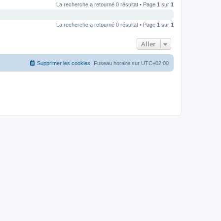
La recherche a retourné 0 résultat • Page
1
sur
1
La recherche a retourné 0 résultat • Page
1
sur
1
Aller
Supprimer les cookies
Fuseau horaire sur
UTC+02:00