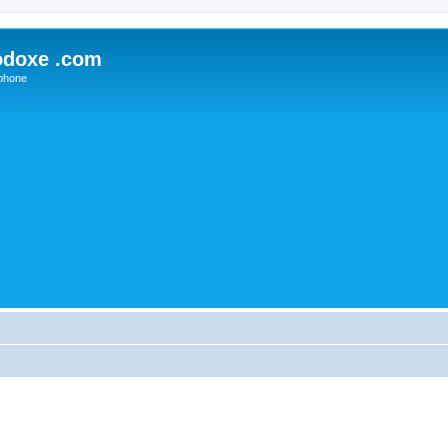
odoxe .com
phone