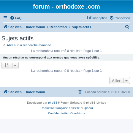
forum - orthodoxe .com
FAQ
Inscription
Connexion
R
Site web
Index forum
Rechercher
Sujets actifs
e
Sujets actifs
c
Aller sur la recherche avancée
h
La recherche a retourné 0 résultat • Page
1
sur
1
e
Aucun résultat ne correspond aux termes que vous avez spécifiés.
r
c
La recherche a retourné 0 résultat • Page
1
sur
1
h
Aller
e
r
Site web
Index forum
Fuseau horaire sur
UTC+02:00
Développé par
phpBB
® Forum Software © phpBB Limited
Traduction française officielle
©
Qiaeru
Confidentialité
|
Conditions