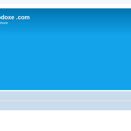
odoxe .com
phone