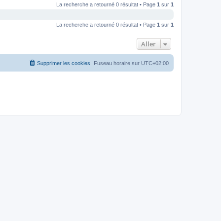
La recherche a retourné 0 résultat • Page
1
sur
1
La recherche a retourné 0 résultat • Page
1
sur
1
Aller
Supprimer les cookies
Fuseau horaire sur
UTC+02:00