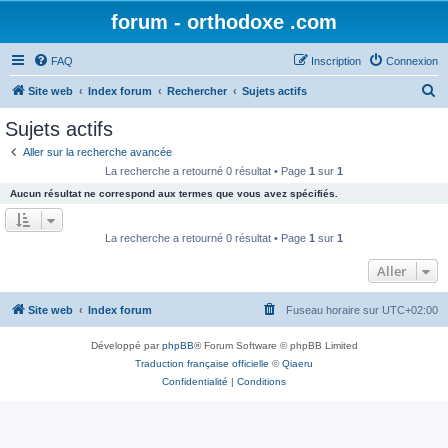
forum - orthodoxe .com
FAQ
Inscription
Connexion
R
Site web
Index forum
Rechercher
Sujets actifs
e
Sujets actifs
c
Aller sur la recherche avancée
h
La recherche a retourné 0 résultat • Page
1
sur
1
e
Aucun résultat ne correspond aux termes que vous avez spécifiés.
r
c
La recherche a retourné 0 résultat • Page
1
sur
1
h
Aller
e
r
Site web
Index forum
Fuseau horaire sur
UTC+02:00
Développé par
phpBB
® Forum Software © phpBB Limited
Traduction française officielle
©
Qiaeru
Confidentialité
|
Conditions