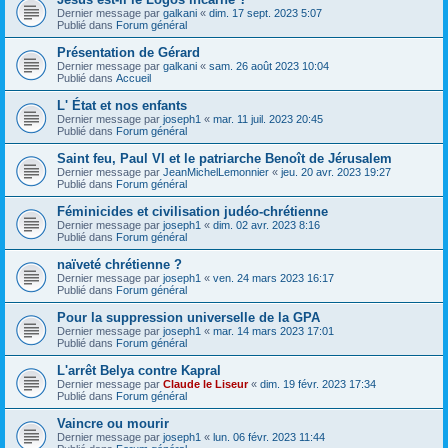
Dernier message par
galkani
«
dim. 17 sept. 2023 5:07
Publié dans
Forum général
Présentation de Gérard
Dernier message par
galkani
«
sam. 26 août 2023 10:04
Publié dans
Accueil
L' État et nos enfants
Dernier message par
joseph1
«
mar. 11 juil. 2023 20:45
Publié dans
Forum général
Saint feu, Paul VI et le patriarche Benoît de Jérusalem
Dernier message par
JeanMichelLemonnier
«
jeu. 20 avr. 2023 19:27
Publié dans
Forum général
Féminicides et civilisation judéo-chrétienne
Dernier message par
joseph1
«
dim. 02 avr. 2023 8:16
Publié dans
Forum général
naïveté chrétienne ?
Dernier message par
joseph1
«
ven. 24 mars 2023 16:17
Publié dans
Forum général
Pour la suppression universelle de la GPA
Dernier message par
joseph1
«
mar. 14 mars 2023 17:01
Publié dans
Forum général
L'arrêt Belya contre Kapral
Dernier message par
Claude le Liseur
«
dim. 19 févr. 2023 17:34
Publié dans
Forum général
Vaincre ou mourir
Dernier message par
joseph1
«
lun. 06 févr. 2023 11:44