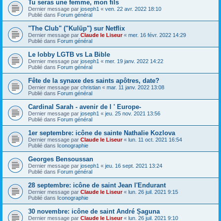
Tu seras une femme, mon fils
Dernier message par
joseph1
«
ven. 22 avr. 2022 18:10
Publié dans
Forum général
"The Club" ("Kulüp") sur Netflix
Dernier message par
Claude le Liseur
«
mer. 16 févr. 2022 14:29
Publié dans
Forum général
Le lobby LGTB vs La Bible
Dernier message par
joseph1
«
mer. 19 janv. 2022 14:22
Publié dans
Forum général
Fête de la synaxe des saints apôtres, date?
Dernier message par
christian
«
mar. 11 janv. 2022 13:08
Publié dans
Forum général
Cardinal Sarah - avenir de l ' Europe-
Dernier message par
joseph1
«
jeu. 25 nov. 2021 13:56
Publié dans
Forum général
1er septembre: icône de sainte Nathalie Kozlova
Dernier message par
Claude le Liseur
«
lun. 11 oct. 2021 16:54
Publié dans
Iconographie
Georges Bensoussan
Dernier message par
joseph1
«
jeu. 16 sept. 2021 13:24
Publié dans
Forum général
28 septembre: icône de saint Jean l'Endurant
Dernier message par
Claude le Liseur
«
lun. 26 juil. 2021 9:15
Publié dans
Iconographie
30 novembre: icône de saint André Șaguna
Dernier message par
Claude le Liseur
«
lun. 26 juil. 2021 9:10