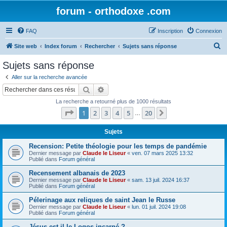
forum - orthodoxe .com
FAQ
Inscription
Connexion
R
Site web
Index forum
Rechercher
Sujets sans réponse
e
Sujets sans réponse
c
Aller sur la recherche avancée
h
Rechercher
Recherche avancée
e
La recherche a retourné plus de 1000 résultats
r
Page
1
sur
20
1
2
3
4
5
20
Suivant
…
c
h
Sujets
e
Recension: Petite théologie pour les temps de pandémie
Dernier message par
Claude le Liseur
«
ven. 07 mars 2025 13:32
r
Publié dans
Forum général
Recensement albanais de 2023
Dernier message par
Claude le Liseur
«
sam. 13 juil. 2024 16:37
Publié dans
Forum général
Pélerinage aux reliques de saint Jean le Russe
Dernier message par
Claude le Liseur
«
lun. 01 juil. 2024 19:08
Publié dans
Forum général
Jésus est-il le Logos incarné ?