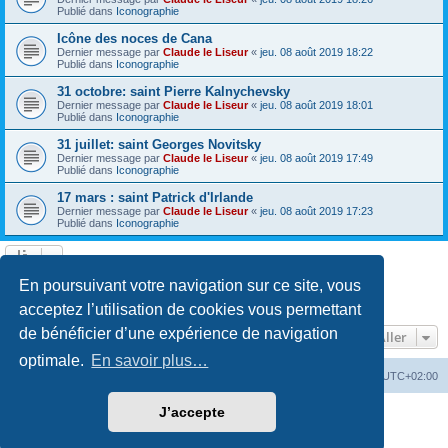
Publié dans
Iconographie
Icône des noces de Cana
Dernier message par
Claude le Liseur
«
jeu. 08 août 2019 18:22
Publié dans
Iconographie
31 octobre: saint Pierre Kalnychevsky
Dernier message par
Claude le Liseur
«
jeu. 08 août 2019 18:01
Publié dans
Iconographie
31 juillet: saint Georges Novitsky
Dernier message par
Claude le Liseur
«
jeu. 08 août 2019 17:49
Publié dans
Iconographie
17 mars : saint Patrick d'Irlande
Dernier message par
Claude le Liseur
«
jeu. 08 août 2019 17:23
Publié dans
Iconographie
La recherche a retourné plus de 1000 résultats
En poursuivant votre navigation sur ce site, vous
Page
1
sur
20
1
2
3
4
5
20
Suivant
…
acceptez l’utilisation de cookies vous permettant
de bénéficier d’une expérience de navigation
Aller
optimale.
En savoir plus…
Site web
Index forum
Fuseau horaire sur
UTC+02:00
J’accepte
Développé par
phpBB
® Forum Software © phpBB Limited
Traduction française officielle
©
Qiaeru
Confidentialité
|
Conditions