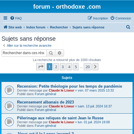
forum - orthodoxe .com
FAQ
Inscription
Connexion
R
Site web
Index forum
Rechercher
Sujets sans réponse
e
Sujets sans réponse
c
Aller sur la recherche avancée
h
Rechercher
Recherche avancée
e
La recherche a retourné plus de 1000 résultats
r
Page
1
sur
20
1
2
3
4
5
20
Suivant
…
c
h
Sujets
e
Recension: Petite théologie pour les temps de pandémie
Dernier message par
Claude le Liseur
«
ven. 07 mars 2025 13:32
r
Publié dans
Forum général
Recensement albanais de 2023
Dernier message par
Claude le Liseur
«
sam. 13 juil. 2024 16:37
Publié dans
Forum général
Pélerinage aux reliques de saint Jean le Russe
Dernier message par
Claude le Liseur
«
lun. 01 juil. 2024 19:08
Publié dans
Forum général
Jésus est-il le Logos incarné ?