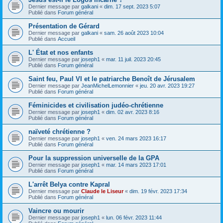
Dernier message par
galkani
«
dim. 17 sept. 2023 5:07
Publié dans
Forum général
Présentation de Gérard
Dernier message par
galkani
«
sam. 26 août 2023 10:04
Publié dans
Accueil
L' État et nos enfants
Dernier message par
joseph1
«
mar. 11 juil. 2023 20:45
Publié dans
Forum général
Saint feu, Paul VI et le patriarche Benoît de Jérusalem
Dernier message par
JeanMichelLemonnier
«
jeu. 20 avr. 2023 19:27
Publié dans
Forum général
Féminicides et civilisation judéo-chrétienne
Dernier message par
joseph1
«
dim. 02 avr. 2023 8:16
Publié dans
Forum général
naïveté chrétienne ?
Dernier message par
joseph1
«
ven. 24 mars 2023 16:17
Publié dans
Forum général
Pour la suppression universelle de la GPA
Dernier message par
joseph1
«
mar. 14 mars 2023 17:01
Publié dans
Forum général
L'arrêt Belya contre Kapral
Dernier message par
Claude le Liseur
«
dim. 19 févr. 2023 17:34
Publié dans
Forum général
Vaincre ou mourir
Dernier message par
joseph1
«
lun. 06 févr. 2023 11:44