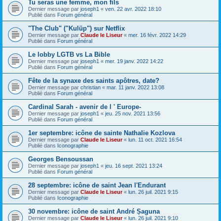
Tu seras une femme, mon fils
Dernier message par
joseph1
«
ven. 22 avr. 2022 18:10
Publié dans
Forum général
"The Club" ("Kulüp") sur Netflix
Dernier message par
Claude le Liseur
«
mer. 16 févr. 2022 14:29
Publié dans
Forum général
Le lobby LGTB vs La Bible
Dernier message par
joseph1
«
mer. 19 janv. 2022 14:22
Publié dans
Forum général
Fête de la synaxe des saints apôtres, date?
Dernier message par
christian
«
mar. 11 janv. 2022 13:08
Publié dans
Forum général
Cardinal Sarah - avenir de l ' Europe-
Dernier message par
joseph1
«
jeu. 25 nov. 2021 13:56
Publié dans
Forum général
1er septembre: icône de sainte Nathalie Kozlova
Dernier message par
Claude le Liseur
«
lun. 11 oct. 2021 16:54
Publié dans
Iconographie
Georges Bensoussan
Dernier message par
joseph1
«
jeu. 16 sept. 2021 13:24
Publié dans
Forum général
28 septembre: icône de saint Jean l'Endurant
Dernier message par
Claude le Liseur
«
lun. 26 juil. 2021 9:15
Publié dans
Iconographie
30 novembre: icône de saint André Șaguna
Dernier message par
Claude le Liseur
«
lun. 26 juil. 2021 9:10