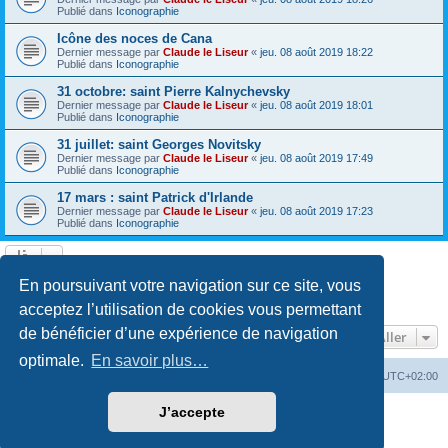
Publié dans
Iconographie
Icône des noces de Cana
Dernier message par
Claude le Liseur
«
jeu. 08 août 2019 18:22
Publié dans
Iconographie
31 octobre: saint Pierre Kalnychevsky
Dernier message par
Claude le Liseur
«
jeu. 08 août 2019 18:01
Publié dans
Iconographie
31 juillet: saint Georges Novitsky
Dernier message par
Claude le Liseur
«
jeu. 08 août 2019 17:49
Publié dans
Iconographie
17 mars : saint Patrick d'Irlande
Dernier message par
Claude le Liseur
«
jeu. 08 août 2019 17:23
Publié dans
Iconographie
La recherche a retourné plus de 1000 résultats
En poursuivant votre navigation sur ce site, vous
Page
1
sur
20
1
2
3
4
5
20
Suivant
…
acceptez l’utilisation de cookies vous permettant
de bénéficier d’une expérience de navigation
Aller
optimale.
En savoir plus…
Site web
Index forum
Fuseau horaire sur
UTC+02:00
J’accepte
Développé par
phpBB
® Forum Software © phpBB Limited
Traduction française officielle
©
Qiaeru
Confidentialité
|
Conditions