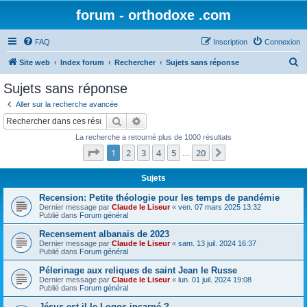
forum - orthodoxe .com
FAQ
Inscription
Connexion
R
Site web
Index forum
Rechercher
Sujets sans réponse
e
Sujets sans réponse
c
Aller sur la recherche avancée
h
Rechercher
Recherche avancée
e
La recherche a retourné plus de 1000 résultats
r
Page
1
sur
20
1
2
3
4
5
20
Suivant
…
c
h
Sujets
e
Recension: Petite théologie pour les temps de pandémie
Dernier message par
Claude le Liseur
«
ven. 07 mars 2025 13:32
r
Publié dans
Forum général
Recensement albanais de 2023
Dernier message par
Claude le Liseur
«
sam. 13 juil. 2024 16:37
Publié dans
Forum général
Pélerinage aux reliques de saint Jean le Russe
Dernier message par
Claude le Liseur
«
lun. 01 juil. 2024 19:08
Publié dans
Forum général
Jésus est-il le Logos incarné ?