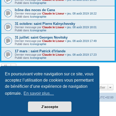
Publié dans
Iconographie
Icône des noces de Cana
Dernier message par
Claude le Liseur
«
jeu. 08 août 2019 18:22
Publié dans
Iconographie
31 octobre: saint Pierre Kalnychevsky
Dernier message par
Claude le Liseur
«
jeu. 08 août 2019 18:01
Publié dans
Iconographie
31 juillet: saint Georges Novitsky
Dernier message par
Claude le Liseur
«
jeu. 08 août 2019 17:49
Publié dans
Iconographie
17 mars : saint Patrick d'Irlande
Dernier message par
Claude le Liseur
«
jeu. 08 août 2019 17:23
Publié dans
Iconographie
La recherche a retourné plus de 1000 résultats
En poursuivant votre navigation sur ce site, vous
Page
1
sur
20
1
2
3
4
5
20
Suivant
…
acceptez l’utilisation de cookies vous permettant
de bénéficier d’une expérience de navigation
Aller
optimale.
En savoir plus…
Site web
Index forum
Fuseau horaire sur
UTC+02:00
J’accepte
Développé par
phpBB
® Forum Software © phpBB Limited
Traduction française officielle
©
Qiaeru
Confidentialité
|
Conditions