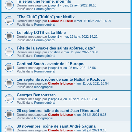
Tu seras une femme, mon fils
Dernier message par
joseph1
«
ven. 22 avr. 2022 18:10
Publié dans
Forum général
"The Club" ("Kulüp") sur Netflix
Dernier message par
Claude le Liseur
«
mer. 16 févr. 2022 14:29
Publié dans
Forum général
Le lobby LGTB vs La Bible
Dernier message par
joseph1
«
mer. 19 janv. 2022 14:22
Publié dans
Forum général
Fête de la synaxe des saints apôtres, date?
Dernier message par
christian
«
mar. 11 janv. 2022 13:08
Publié dans
Forum général
Cardinal Sarah - avenir de l ' Europe-
Dernier message par
joseph1
«
jeu. 25 nov. 2021 13:56
Publié dans
Forum général
1er septembre: icône de sainte Nathalie Kozlova
Dernier message par
Claude le Liseur
«
lun. 11 oct. 2021 16:54
Publié dans
Iconographie
Georges Bensoussan
Dernier message par
joseph1
«
jeu. 16 sept. 2021 13:24
Publié dans
Forum général
28 septembre: icône de saint Jean l'Endurant
Dernier message par
Claude le Liseur
«
lun. 26 juil. 2021 9:15
Publié dans
Iconographie
30 novembre: icône de saint André Șaguna
Dernier message par
Claude le Liseur
«
lun. 26 juil. 2021 9:10