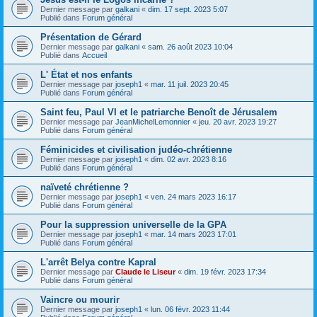
Dernier message par
galkani
«
dim. 17 sept. 2023 5:07
Publié dans
Forum général
Présentation de Gérard
Dernier message par
galkani
«
sam. 26 août 2023 10:04
Publié dans
Accueil
L' État et nos enfants
Dernier message par
joseph1
«
mar. 11 juil. 2023 20:45
Publié dans
Forum général
Saint feu, Paul VI et le patriarche Benoît de Jérusalem
Dernier message par
JeanMichelLemonnier
«
jeu. 20 avr. 2023 19:27
Publié dans
Forum général
Féminicides et civilisation judéo-chrétienne
Dernier message par
joseph1
«
dim. 02 avr. 2023 8:16
Publié dans
Forum général
naïveté chrétienne ?
Dernier message par
joseph1
«
ven. 24 mars 2023 16:17
Publié dans
Forum général
Pour la suppression universelle de la GPA
Dernier message par
joseph1
«
mar. 14 mars 2023 17:01
Publié dans
Forum général
L'arrêt Belya contre Kapral
Dernier message par
Claude le Liseur
«
dim. 19 févr. 2023 17:34
Publié dans
Forum général
Vaincre ou mourir
Dernier message par
joseph1
«
lun. 06 févr. 2023 11:44