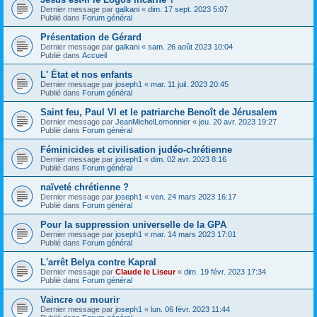
Dernier message par
galkani
«
dim. 17 sept. 2023 5:07
Publié dans
Forum général
Présentation de Gérard
Dernier message par
galkani
«
sam. 26 août 2023 10:04
Publié dans
Accueil
L' État et nos enfants
Dernier message par
joseph1
«
mar. 11 juil. 2023 20:45
Publié dans
Forum général
Saint feu, Paul VI et le patriarche Benoît de Jérusalem
Dernier message par
JeanMichelLemonnier
«
jeu. 20 avr. 2023 19:27
Publié dans
Forum général
Féminicides et civilisation judéo-chrétienne
Dernier message par
joseph1
«
dim. 02 avr. 2023 8:16
Publié dans
Forum général
naïveté chrétienne ?
Dernier message par
joseph1
«
ven. 24 mars 2023 16:17
Publié dans
Forum général
Pour la suppression universelle de la GPA
Dernier message par
joseph1
«
mar. 14 mars 2023 17:01
Publié dans
Forum général
L'arrêt Belya contre Kapral
Dernier message par
Claude le Liseur
«
dim. 19 févr. 2023 17:34
Publié dans
Forum général
Vaincre ou mourir
Dernier message par
joseph1
«
lun. 06 févr. 2023 11:44