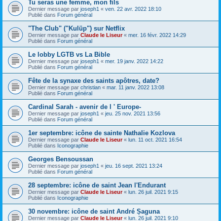
Tu seras une femme, mon fils
Dernier message par
joseph1
«
ven. 22 avr. 2022 18:10
Publié dans
Forum général
"The Club" ("Kulüp") sur Netflix
Dernier message par
Claude le Liseur
«
mer. 16 févr. 2022 14:29
Publié dans
Forum général
Le lobby LGTB vs La Bible
Dernier message par
joseph1
«
mer. 19 janv. 2022 14:22
Publié dans
Forum général
Fête de la synaxe des saints apôtres, date?
Dernier message par
christian
«
mar. 11 janv. 2022 13:08
Publié dans
Forum général
Cardinal Sarah - avenir de l ' Europe-
Dernier message par
joseph1
«
jeu. 25 nov. 2021 13:56
Publié dans
Forum général
1er septembre: icône de sainte Nathalie Kozlova
Dernier message par
Claude le Liseur
«
lun. 11 oct. 2021 16:54
Publié dans
Iconographie
Georges Bensoussan
Dernier message par
joseph1
«
jeu. 16 sept. 2021 13:24
Publié dans
Forum général
28 septembre: icône de saint Jean l'Endurant
Dernier message par
Claude le Liseur
«
lun. 26 juil. 2021 9:15
Publié dans
Iconographie
30 novembre: icône de saint André Șaguna
Dernier message par
Claude le Liseur
«
lun. 26 juil. 2021 9:10