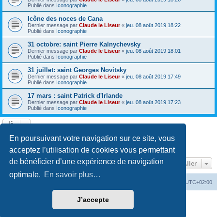
Publié dans
Iconographie
Icône des noces de Cana
Dernier message par
Claude le Liseur
«
jeu. 08 août 2019 18:22
Publié dans
Iconographie
31 octobre: saint Pierre Kalnychevsky
Dernier message par
Claude le Liseur
«
jeu. 08 août 2019 18:01
Publié dans
Iconographie
31 juillet: saint Georges Novitsky
Dernier message par
Claude le Liseur
«
jeu. 08 août 2019 17:49
Publié dans
Iconographie
17 mars : saint Patrick d'Irlande
Dernier message par
Claude le Liseur
«
jeu. 08 août 2019 17:23
Publié dans
Iconographie
La recherche a retourné plus de 1000 résultats
En poursuivant votre navigation sur ce site, vous
Page
1
sur
20
1
2
3
4
5
20
Suivant
…
acceptez l’utilisation de cookies vous permettant
de bénéficier d’une expérience de navigation
Aller
optimale.
En savoir plus…
Site web
Index forum
Fuseau horaire sur
UTC+02:00
J’accepte
Développé par
phpBB
® Forum Software © phpBB Limited
Traduction française officielle
©
Qiaeru
Confidentialité
|
Conditions