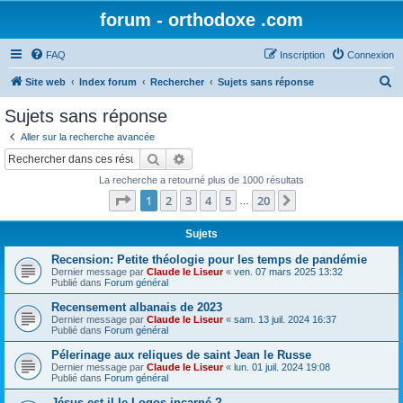
forum - orthodoxe .com
FAQ
Inscription
Connexion
R
Site web
Index forum
Rechercher
Sujets sans réponse
e
Sujets sans réponse
c
Aller sur la recherche avancée
h
Rechercher
Recherche avancée
e
La recherche a retourné plus de 1000 résultats
r
Page
1
sur
20
1
2
3
4
5
20
Suivant
…
c
h
Sujets
e
Recension: Petite théologie pour les temps de pandémie
Dernier message par
Claude le Liseur
«
ven. 07 mars 2025 13:32
r
Publié dans
Forum général
Recensement albanais de 2023
Dernier message par
Claude le Liseur
«
sam. 13 juil. 2024 16:37
Publié dans
Forum général
Pélerinage aux reliques de saint Jean le Russe
Dernier message par
Claude le Liseur
«
lun. 01 juil. 2024 19:08
Publié dans
Forum général
Jésus est-il le Logos incarné ?