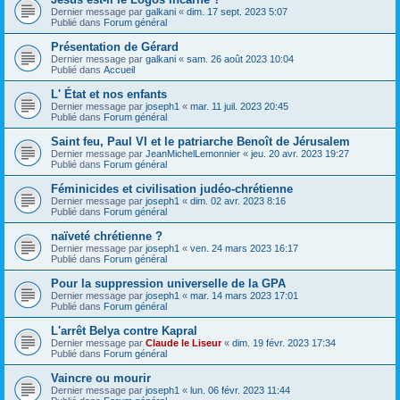
Dernier message par
galkani
«
dim. 17 sept. 2023 5:07
Publié dans
Forum général
Présentation de Gérard
Dernier message par
galkani
«
sam. 26 août 2023 10:04
Publié dans
Accueil
L' État et nos enfants
Dernier message par
joseph1
«
mar. 11 juil. 2023 20:45
Publié dans
Forum général
Saint feu, Paul VI et le patriarche Benoît de Jérusalem
Dernier message par
JeanMichelLemonnier
«
jeu. 20 avr. 2023 19:27
Publié dans
Forum général
Féminicides et civilisation judéo-chrétienne
Dernier message par
joseph1
«
dim. 02 avr. 2023 8:16
Publié dans
Forum général
naïveté chrétienne ?
Dernier message par
joseph1
«
ven. 24 mars 2023 16:17
Publié dans
Forum général
Pour la suppression universelle de la GPA
Dernier message par
joseph1
«
mar. 14 mars 2023 17:01
Publié dans
Forum général
L'arrêt Belya contre Kapral
Dernier message par
Claude le Liseur
«
dim. 19 févr. 2023 17:34
Publié dans
Forum général
Vaincre ou mourir
Dernier message par
joseph1
«
lun. 06 févr. 2023 11:44