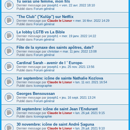
Tu seras une femme, mon fils
Dernier message par
joseph1
«
ven. 22 avr. 2022 18:10
Publié dans
Forum général
"The Club" ("Kulüp") sur Netflix
Dernier message par
Claude le Liseur
«
mer. 16 févr. 2022 14:29
Publié dans
Forum général
Le lobby LGTB vs La Bible
Dernier message par
joseph1
«
mer. 19 janv. 2022 14:22
Publié dans
Forum général
Fête de la synaxe des saints apôtres, date?
Dernier message par
christian
«
mar. 11 janv. 2022 13:08
Publié dans
Forum général
Cardinal Sarah - avenir de l ' Europe-
Dernier message par
joseph1
«
jeu. 25 nov. 2021 13:56
Publié dans
Forum général
1er septembre: icône de sainte Nathalie Kozlova
Dernier message par
Claude le Liseur
«
lun. 11 oct. 2021 16:54
Publié dans
Iconographie
Georges Bensoussan
Dernier message par
joseph1
«
jeu. 16 sept. 2021 13:24
Publié dans
Forum général
28 septembre: icône de saint Jean l'Endurant
Dernier message par
Claude le Liseur
«
lun. 26 juil. 2021 9:15
Publié dans
Iconographie
30 novembre: icône de saint André Șaguna
Dernier message par
Claude le Liseur
«
lun. 26 juil. 2021 9:10