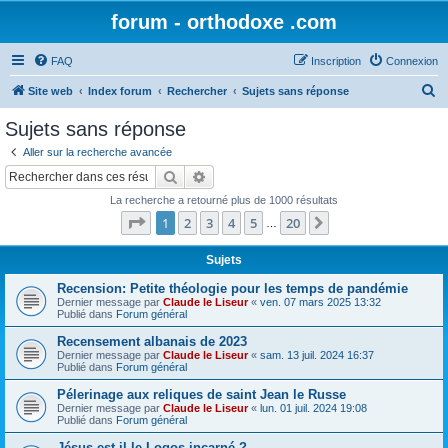
forum - orthodoxe .com
FAQ
Inscription
Connexion
R
Site web
Index forum
Rechercher
Sujets sans réponse
e
Sujets sans réponse
c
Aller sur la recherche avancée
h
Rechercher
Recherche avancée
e
La recherche a retourné plus de 1000 résultats
r
Page
1
sur
20
1
2
3
4
5
20
Suivant
…
c
h
Sujets
e
Recension: Petite théologie pour les temps de pandémie
Dernier message par
Claude le Liseur
«
ven. 07 mars 2025 13:32
r
Publié dans
Forum général
Recensement albanais de 2023
Dernier message par
Claude le Liseur
«
sam. 13 juil. 2024 16:37
Publié dans
Forum général
Pélerinage aux reliques de saint Jean le Russe
Dernier message par
Claude le Liseur
«
lun. 01 juil. 2024 19:08
Publié dans
Forum général
Jésus est-il le Logos incarné ?