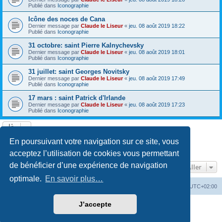
Publié dans
Iconographie
Icône des noces de Cana
Dernier message par
Claude le Liseur
«
jeu. 08 août 2019 18:22
Publié dans
Iconographie
31 octobre: saint Pierre Kalnychevsky
Dernier message par
Claude le Liseur
«
jeu. 08 août 2019 18:01
Publié dans
Iconographie
31 juillet: saint Georges Novitsky
Dernier message par
Claude le Liseur
«
jeu. 08 août 2019 17:49
Publié dans
Iconographie
17 mars : saint Patrick d'Irlande
Dernier message par
Claude le Liseur
«
jeu. 08 août 2019 17:23
Publié dans
Iconographie
La recherche a retourné plus de 1000 résultats
En poursuivant votre navigation sur ce site, vous
Page
1
sur
20
1
2
3
4
5
20
Suivant
…
acceptez l’utilisation de cookies vous permettant
de bénéficier d’une expérience de navigation
Aller
optimale.
En savoir plus…
Site web
Index forum
Fuseau horaire sur
UTC+02:00
J’accepte
Développé par
phpBB
® Forum Software © phpBB Limited
Traduction française officielle
©
Qiaeru
Confidentialité
|
Conditions