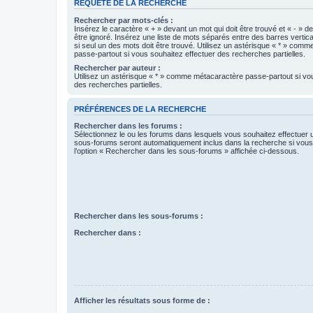
REQUÊTE DE LA RECHERCHE
Rechercher par mots-clés :
Insérez le caractère « + » devant un mot qui doit être trouvé et « - » d
être ignoré. Insérez une liste de mots séparés entre des barres vertica
si seul un des mots doit être trouvé. Utilisez un astérisque « * » com
passe-partout si vous souhaitez effectuer des recherches partielles.
Rechercher par auteur :
Utilisez un astérisque « * » comme métacaractère passe-partout si vo
des recherches partielles.
PRÉFÉRENCES DE LA RECHERCHE
Rechercher dans les forums :
Sélectionnez le ou les forums dans lesquels vous souhaitez effectuer
sous-forums seront automatiquement inclus dans la recherche si vou
l’option « Rechercher dans les sous-forums » affichée ci-dessous.
Rechercher dans les sous-forums :
Rechercher dans :
Afficher les résultats sous forme de :