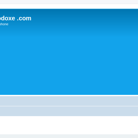
odoxe .com
phone