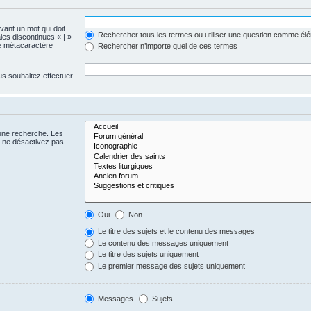
evant un mot qui doit
Rechercher tous les termes ou utiliser une question comme él
les discontinues « | »
me métacaractère
Rechercher n’importe quel de ces termes
us souhaitez effectuer
 une recherche. Les
s ne désactivez pas
Oui
Non
Le titre des sujets et le contenu des messages
Le contenu des messages uniquement
Le titre des sujets uniquement
Le premier message des sujets uniquement
Messages
Sujets