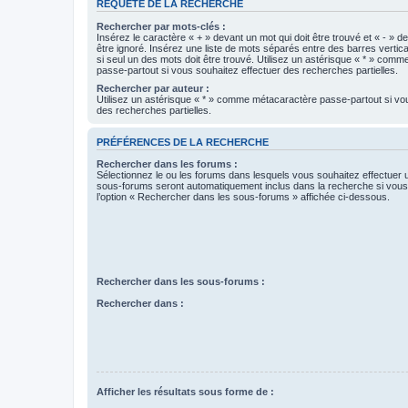
REQUÊTE DE LA RECHERCHE
Rechercher par mots-clés :
Insérez le caractère « + » devant un mot qui doit être trouvé et « - » d
être ignoré. Insérez une liste de mots séparés entre des barres vertica
si seul un des mots doit être trouvé. Utilisez un astérisque « * » com
passe-partout si vous souhaitez effectuer des recherches partielles.
Rechercher par auteur :
Utilisez un astérisque « * » comme métacaractère passe-partout si vo
des recherches partielles.
PRÉFÉRENCES DE LA RECHERCHE
Rechercher dans les forums :
Sélectionnez le ou les forums dans lesquels vous souhaitez effectuer
sous-forums seront automatiquement inclus dans la recherche si vou
l’option « Rechercher dans les sous-forums » affichée ci-dessous.
Rechercher dans les sous-forums :
Rechercher dans :
Afficher les résultats sous forme de :