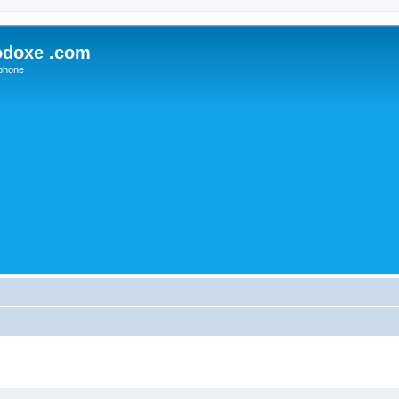
odoxe .com
phone