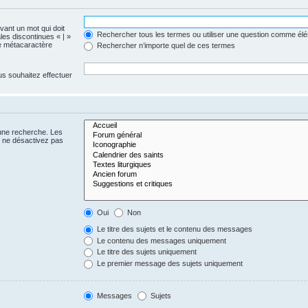
evant un mot qui doit
Rechercher tous les termes ou utiliser une question comme él
les discontinues « | »
me métacaractère
Rechercher n’importe quel de ces termes
us souhaitez effectuer
 une recherche. Les
s ne désactivez pas
Oui
Non
Le titre des sujets et le contenu des messages
Le contenu des messages uniquement
Le titre des sujets uniquement
Le premier message des sujets uniquement
Messages
Sujets