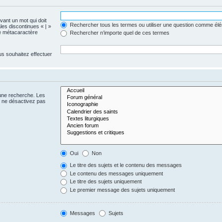
evant un mot qui doit
Rechercher tous les termes ou utiliser une question comme él
les discontinues « | »
me métacaractère
Rechercher n’importe quel de ces termes
us souhaitez effectuer
 une recherche. Les
s ne désactivez pas
Oui
Non
Le titre des sujets et le contenu des messages
Le contenu des messages uniquement
Le titre des sujets uniquement
Le premier message des sujets uniquement
Messages
Sujets