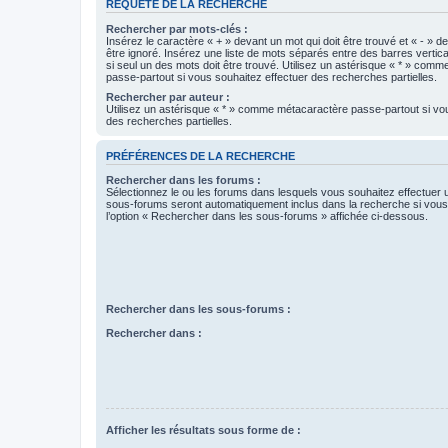
REQUÊTE DE LA RECHERCHE
Rechercher par mots-clés :
Insérez le caractère « + » devant un mot qui doit être trouvé et « - » d
être ignoré. Insérez une liste de mots séparés entre des barres vertica
si seul un des mots doit être trouvé. Utilisez un astérisque « * » com
passe-partout si vous souhaitez effectuer des recherches partielles.
Rechercher par auteur :
Utilisez un astérisque « * » comme métacaractère passe-partout si vo
des recherches partielles.
PRÉFÉRENCES DE LA RECHERCHE
Rechercher dans les forums :
Sélectionnez le ou les forums dans lesquels vous souhaitez effectuer
sous-forums seront automatiquement inclus dans la recherche si vou
l’option « Rechercher dans les sous-forums » affichée ci-dessous.
Rechercher dans les sous-forums :
Rechercher dans :
Afficher les résultats sous forme de :