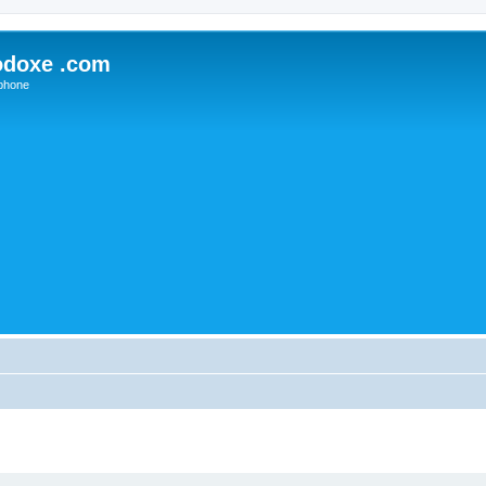
odoxe .com
phone