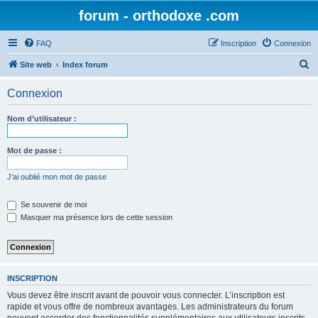
forum - orthodoxe .com
FAQ
Inscription
Connexion
R
Site web
Index forum
e
Connexion
c
h
Nom d’utilisateur :
e
r
Mot de passe :
c
J’ai oublié mon mot de passe
h
e
Se souvenir de moi
Masquer ma présence lors de cette session
r
INSCRIPTION
Vous devez être inscrit avant de pouvoir vous connecter. L’inscription est
rapide et vous offre de nombreux avantages. Les administrateurs du forum
peuvent accorder des fonctionnalités supplémentaires aux utilisateurs inscrits.