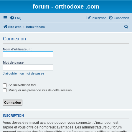
forum - orthodoxe .com
FAQ
Inscription
Connexion
R
Site web
Index forum
e
Connexion
c
h
Nom d’utilisateur :
e
r
Mot de passe :
c
J’ai oublié mon mot de passe
h
e
Se souvenir de moi
Masquer ma présence lors de cette session
r
INSCRIPTION
Vous devez être inscrit avant de pouvoir vous connecter. L’inscription est
rapide et vous offre de nombreux avantages. Les administrateurs du forum
peuvent accorder des fonctionnalités supplémentaires aux utilisateurs inscrits.