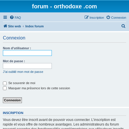
forum - orthodoxe .com
FAQ
Inscription
Connexion
R
Site web
Index forum
e
Connexion
c
h
Nom d’utilisateur :
e
r
Mot de passe :
c
J’ai oublié mon mot de passe
h
e
Se souvenir de moi
Masquer ma présence lors de cette session
r
INSCRIPTION
Vous devez être inscrit avant de pouvoir vous connecter. L’inscription est
rapide et vous offre de nombreux avantages. Les administrateurs du forum
peuvent accorder des fonctionnalités supplémentaires aux utilisateurs inscrits.