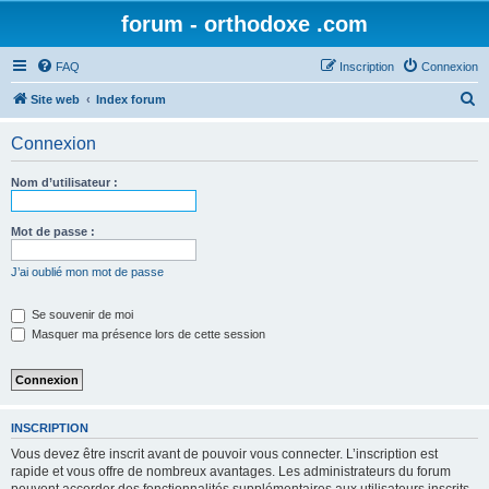
forum - orthodoxe .com
FAQ
Inscription
Connexion
R
Site web
Index forum
e
Connexion
c
h
Nom d’utilisateur :
e
r
Mot de passe :
c
J’ai oublié mon mot de passe
h
e
Se souvenir de moi
Masquer ma présence lors de cette session
r
INSCRIPTION
Vous devez être inscrit avant de pouvoir vous connecter. L’inscription est
rapide et vous offre de nombreux avantages. Les administrateurs du forum
peuvent accorder des fonctionnalités supplémentaires aux utilisateurs inscrits.