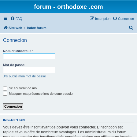
forum - orthodoxe .com
FAQ
Inscription
Connexion
R
Site web
Index forum
e
Connexion
c
h
Nom d’utilisateur :
e
r
Mot de passe :
c
J’ai oublié mon mot de passe
h
e
Se souvenir de moi
Masquer ma présence lors de cette session
r
INSCRIPTION
Vous devez être inscrit avant de pouvoir vous connecter. L’inscription est
rapide et vous offre de nombreux avantages. Les administrateurs du forum
peuvent accorder des fonctionnalités supplémentaires aux utilisateurs inscrits.