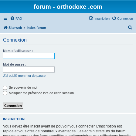
forum - orthodoxe .com
FAQ
Inscription
Connexion
R
Site web
Index forum
e
Connexion
c
h
Nom d’utilisateur :
e
r
Mot de passe :
c
J’ai oublié mon mot de passe
h
e
Se souvenir de moi
Masquer ma présence lors de cette session
r
INSCRIPTION
Vous devez être inscrit avant de pouvoir vous connecter. L’inscription est
rapide et vous offre de nombreux avantages. Les administrateurs du forum
peuvent accorder des fonctionnalités supplémentaires aux utilisateurs inscrits.