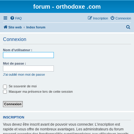
forum - orthodoxe .com
FAQ
Inscription
Connexion
R
Site web
Index forum
e
Connexion
c
h
Nom d’utilisateur :
e
r
Mot de passe :
c
J’ai oublié mon mot de passe
h
e
Se souvenir de moi
Masquer ma présence lors de cette session
r
INSCRIPTION
Vous devez être inscrit avant de pouvoir vous connecter. L’inscription est
rapide et vous offre de nombreux avantages. Les administrateurs du forum
peuvent accorder des fonctionnalités supplémentaires aux utilisateurs inscrits.