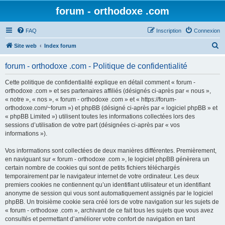
forum - orthodoxe .com
FAQ
Inscription
Connexion
R
Site web
Index forum
e
forum - orthodoxe .com - Politique de confidentialité
c
h
Cette politique de confidentialité explique en détail comment « forum -
orthodoxe .com » et ses partenaires affiliés (désignés ci-après par « nous »,
e
« notre », « nos », « forum - orthodoxe .com » et « https://forum-
r
orthodoxe.com/~forum ») et phpBB (désigné ci-après par « logiciel phpBB » et
« phpBB Limited ») utilisent toutes les informations collectées lors des
c
sessions d’utilisation de votre part (désignées ci-après par « vos
h
informations »).
e
Vos informations sont collectées de deux manières différentes. Premièrement,
r
en naviguant sur « forum - orthodoxe .com », le logiciel phpBB génèrera un
certain nombre de cookies qui sont de petits fichiers téléchargés
temporairement par le navigateur internet de votre ordinateur. Les deux
premiers cookies ne contiennent qu’un identifiant utilisateur et un identifiant
anonyme de session qui vous sont automatiquement assignés par le logiciel
phpBB. Un troisième cookie sera créé lors de votre navigation sur les sujets de
« forum - orthodoxe .com », archivant de ce fait tous les sujets que vous avez
consultés et permettant d’améliorer votre confort de navigation en tant