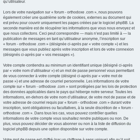
qu’utilisateur.
Lors de votre navigation sur « forum - orthodoxe .com », nous pouvons
également créer une quatrième sorte de cookies, externes au document qui
est prévu pour couvrir uniquement les pages créées par le logiciel phpBB. La
seconde manière est de récupérer les informations que vous nous envoyez et
que nous collectons. Ceci peut correspondre — mais n’est pas limité à — la
publication de messages en tant qu’utilisateur anonyme, l’inscription sur
« forum - orthodoxe .com » (désignée ci-après par « votre compte ») et les
messages que vous publiez après votre inscription et lors de votre connexion
(désignés ci-après par « vos messages »).
Votre compte contiendra au minimum un identifiant unique (désigné ci-après
par « votre nom d’utilisateur ») et un mot de passe personnel vous permettant
de vous connecter à votre compte (désigné ci-après par « votre mot de
passe ») et une adresse de courriel personnelle. Les informations de votre
compte sur « forum - orthodoxe .com » sont protégées par les lois de protection
des données applicables dans le pays qui héberge notre serveur. Toutes les
informations, en-dehors de votre nom d’utilisateur, de votre mot de passe et de
votre adresse de courriel requis par « forum - orthodoxe .com » durant votre
inscription, sont obligatoires ou facultatives, à la seule discrétion de « forum -
orthodoxe .com ». Dans tous les cas, vous pouvez contrôler quelles
informations de votre compte vous souhaitez rendre publiques ou non. De
plus, vous pouvez décider de vous abonner ou non à la liste de diffusion du
logiciel phpBB depuis une option disponible sur votre compte.
Votre mot de passe est chiffré (par un chiffrage à sens unique) afin qu’il soit