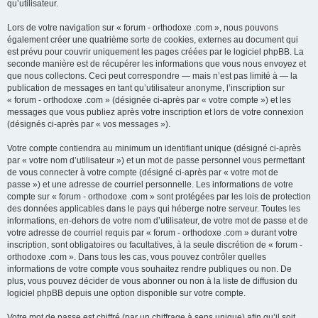
qu’utilisateur.
Lors de votre navigation sur « forum - orthodoxe .com », nous pouvons
également créer une quatrième sorte de cookies, externes au document qui
est prévu pour couvrir uniquement les pages créées par le logiciel phpBB. La
seconde manière est de récupérer les informations que vous nous envoyez et
que nous collectons. Ceci peut correspondre — mais n’est pas limité à — la
publication de messages en tant qu’utilisateur anonyme, l’inscription sur
« forum - orthodoxe .com » (désignée ci-après par « votre compte ») et les
messages que vous publiez après votre inscription et lors de votre connexion
(désignés ci-après par « vos messages »).
Votre compte contiendra au minimum un identifiant unique (désigné ci-après
par « votre nom d’utilisateur ») et un mot de passe personnel vous permettant
de vous connecter à votre compte (désigné ci-après par « votre mot de
passe ») et une adresse de courriel personnelle. Les informations de votre
compte sur « forum - orthodoxe .com » sont protégées par les lois de protection
des données applicables dans le pays qui héberge notre serveur. Toutes les
informations, en-dehors de votre nom d’utilisateur, de votre mot de passe et de
votre adresse de courriel requis par « forum - orthodoxe .com » durant votre
inscription, sont obligatoires ou facultatives, à la seule discrétion de « forum -
orthodoxe .com ». Dans tous les cas, vous pouvez contrôler quelles
informations de votre compte vous souhaitez rendre publiques ou non. De
plus, vous pouvez décider de vous abonner ou non à la liste de diffusion du
logiciel phpBB depuis une option disponible sur votre compte.
Votre mot de passe est chiffré (par un chiffrage à sens unique) afin qu’il soit