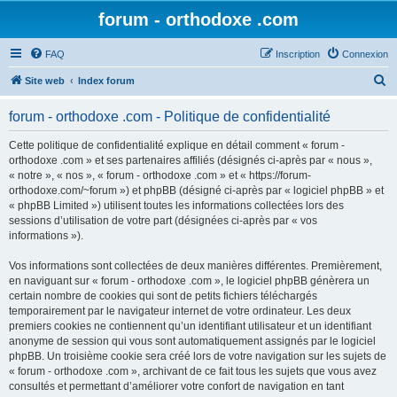
forum - orthodoxe .com
FAQ
Inscription
Connexion
R
Site web
Index forum
e
forum - orthodoxe .com - Politique de confidentialité
c
h
Cette politique de confidentialité explique en détail comment « forum -
orthodoxe .com » et ses partenaires affiliés (désignés ci-après par « nous »,
e
« notre », « nos », « forum - orthodoxe .com » et « https://forum-
r
orthodoxe.com/~forum ») et phpBB (désigné ci-après par « logiciel phpBB » et
« phpBB Limited ») utilisent toutes les informations collectées lors des
c
sessions d’utilisation de votre part (désignées ci-après par « vos
h
informations »).
e
Vos informations sont collectées de deux manières différentes. Premièrement,
r
en naviguant sur « forum - orthodoxe .com », le logiciel phpBB génèrera un
certain nombre de cookies qui sont de petits fichiers téléchargés
temporairement par le navigateur internet de votre ordinateur. Les deux
premiers cookies ne contiennent qu’un identifiant utilisateur et un identifiant
anonyme de session qui vous sont automatiquement assignés par le logiciel
phpBB. Un troisième cookie sera créé lors de votre navigation sur les sujets de
« forum - orthodoxe .com », archivant de ce fait tous les sujets que vous avez
consultés et permettant d’améliorer votre confort de navigation en tant