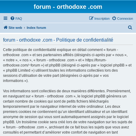
forum - orthodoxe .com
FAQ
Inscription
Connexion
R
Site web
Index forum
e
forum - orthodoxe .com - Politique de confidentialité
c
h
Cette politique de confidentialité explique en détail comment « forum -
orthodoxe .com » et ses partenaires affiliés (désignés ci-après par « nous »,
e
« notre », « nos », « forum - orthodoxe .com » et « https://forum-
r
orthodoxe.com/~forum ») et phpBB (désigné ci-après par « logiciel phpBB » et
« phpBB Limited ») utilisent toutes les informations collectées lors des
c
sessions d’utilisation de votre part (désignées ci-après par « vos
h
informations »).
e
Vos informations sont collectées de deux manières différentes. Premièrement,
r
en naviguant sur « forum - orthodoxe .com », le logiciel phpBB génèrera un
certain nombre de cookies qui sont de petits fichiers téléchargés
temporairement par le navigateur internet de votre ordinateur. Les deux
premiers cookies ne contiennent qu’un identifiant utilisateur et un identifiant
anonyme de session qui vous sont automatiquement assignés par le logiciel
phpBB. Un troisième cookie sera créé lors de votre navigation sur les sujets de
« forum - orthodoxe .com », archivant de ce fait tous les sujets que vous avez
consultés et permettant d’améliorer votre confort de navigation en tant