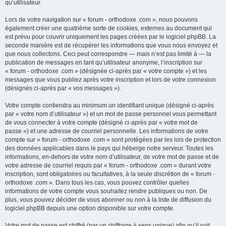
qu’utilisateur.
Lors de votre navigation sur « forum - orthodoxe .com », nous pouvons
également créer une quatrième sorte de cookies, externes au document qui
est prévu pour couvrir uniquement les pages créées par le logiciel phpBB. La
seconde manière est de récupérer les informations que vous nous envoyez et
que nous collectons. Ceci peut correspondre — mais n’est pas limité à — la
publication de messages en tant qu’utilisateur anonyme, l’inscription sur
« forum - orthodoxe .com » (désignée ci-après par « votre compte ») et les
messages que vous publiez après votre inscription et lors de votre connexion
(désignés ci-après par « vos messages »).
Votre compte contiendra au minimum un identifiant unique (désigné ci-après
par « votre nom d’utilisateur ») et un mot de passe personnel vous permettant
de vous connecter à votre compte (désigné ci-après par « votre mot de
passe ») et une adresse de courriel personnelle. Les informations de votre
compte sur « forum - orthodoxe .com » sont protégées par les lois de protection
des données applicables dans le pays qui héberge notre serveur. Toutes les
informations, en-dehors de votre nom d’utilisateur, de votre mot de passe et de
votre adresse de courriel requis par « forum - orthodoxe .com » durant votre
inscription, sont obligatoires ou facultatives, à la seule discrétion de « forum -
orthodoxe .com ». Dans tous les cas, vous pouvez contrôler quelles
informations de votre compte vous souhaitez rendre publiques ou non. De
plus, vous pouvez décider de vous abonner ou non à la liste de diffusion du
logiciel phpBB depuis une option disponible sur votre compte.
Votre mot de passe est chiffré (par un chiffrage à sens unique) afin qu’il soit