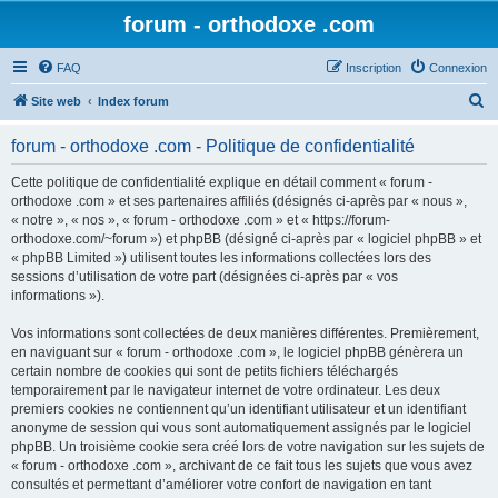
forum - orthodoxe .com
FAQ
Inscription
Connexion
R
Site web
Index forum
e
forum - orthodoxe .com - Politique de confidentialité
c
h
Cette politique de confidentialité explique en détail comment « forum -
orthodoxe .com » et ses partenaires affiliés (désignés ci-après par « nous »,
e
« notre », « nos », « forum - orthodoxe .com » et « https://forum-
r
orthodoxe.com/~forum ») et phpBB (désigné ci-après par « logiciel phpBB » et
« phpBB Limited ») utilisent toutes les informations collectées lors des
c
sessions d’utilisation de votre part (désignées ci-après par « vos
h
informations »).
e
Vos informations sont collectées de deux manières différentes. Premièrement,
r
en naviguant sur « forum - orthodoxe .com », le logiciel phpBB génèrera un
certain nombre de cookies qui sont de petits fichiers téléchargés
temporairement par le navigateur internet de votre ordinateur. Les deux
premiers cookies ne contiennent qu’un identifiant utilisateur et un identifiant
anonyme de session qui vous sont automatiquement assignés par le logiciel
phpBB. Un troisième cookie sera créé lors de votre navigation sur les sujets de
« forum - orthodoxe .com », archivant de ce fait tous les sujets que vous avez
consultés et permettant d’améliorer votre confort de navigation en tant