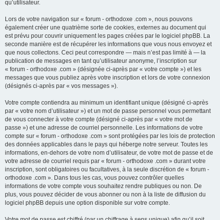
qu’utilisateur.
Lors de votre navigation sur « forum - orthodoxe .com », nous pouvons
également créer une quatrième sorte de cookies, externes au document qui
est prévu pour couvrir uniquement les pages créées par le logiciel phpBB. La
seconde manière est de récupérer les informations que vous nous envoyez et
que nous collectons. Ceci peut correspondre — mais n’est pas limité à — la
publication de messages en tant qu’utilisateur anonyme, l’inscription sur
« forum - orthodoxe .com » (désignée ci-après par « votre compte ») et les
messages que vous publiez après votre inscription et lors de votre connexion
(désignés ci-après par « vos messages »).
Votre compte contiendra au minimum un identifiant unique (désigné ci-après
par « votre nom d’utilisateur ») et un mot de passe personnel vous permettant
de vous connecter à votre compte (désigné ci-après par « votre mot de
passe ») et une adresse de courriel personnelle. Les informations de votre
compte sur « forum - orthodoxe .com » sont protégées par les lois de protection
des données applicables dans le pays qui héberge notre serveur. Toutes les
informations, en-dehors de votre nom d’utilisateur, de votre mot de passe et de
votre adresse de courriel requis par « forum - orthodoxe .com » durant votre
inscription, sont obligatoires ou facultatives, à la seule discrétion de « forum -
orthodoxe .com ». Dans tous les cas, vous pouvez contrôler quelles
informations de votre compte vous souhaitez rendre publiques ou non. De
plus, vous pouvez décider de vous abonner ou non à la liste de diffusion du
logiciel phpBB depuis une option disponible sur votre compte.
Votre mot de passe est chiffré (par un chiffrage à sens unique) afin qu’il soit