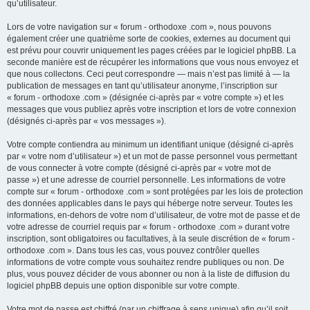
qu’utilisateur.
Lors de votre navigation sur « forum - orthodoxe .com », nous pouvons
également créer une quatrième sorte de cookies, externes au document qui
est prévu pour couvrir uniquement les pages créées par le logiciel phpBB. La
seconde manière est de récupérer les informations que vous nous envoyez et
que nous collectons. Ceci peut correspondre — mais n’est pas limité à — la
publication de messages en tant qu’utilisateur anonyme, l’inscription sur
« forum - orthodoxe .com » (désignée ci-après par « votre compte ») et les
messages que vous publiez après votre inscription et lors de votre connexion
(désignés ci-après par « vos messages »).
Votre compte contiendra au minimum un identifiant unique (désigné ci-après
par « votre nom d’utilisateur ») et un mot de passe personnel vous permettant
de vous connecter à votre compte (désigné ci-après par « votre mot de
passe ») et une adresse de courriel personnelle. Les informations de votre
compte sur « forum - orthodoxe .com » sont protégées par les lois de protection
des données applicables dans le pays qui héberge notre serveur. Toutes les
informations, en-dehors de votre nom d’utilisateur, de votre mot de passe et de
votre adresse de courriel requis par « forum - orthodoxe .com » durant votre
inscription, sont obligatoires ou facultatives, à la seule discrétion de « forum -
orthodoxe .com ». Dans tous les cas, vous pouvez contrôler quelles
informations de votre compte vous souhaitez rendre publiques ou non. De
plus, vous pouvez décider de vous abonner ou non à la liste de diffusion du
logiciel phpBB depuis une option disponible sur votre compte.
Votre mot de passe est chiffré (par un chiffrage à sens unique) afin qu’il soit