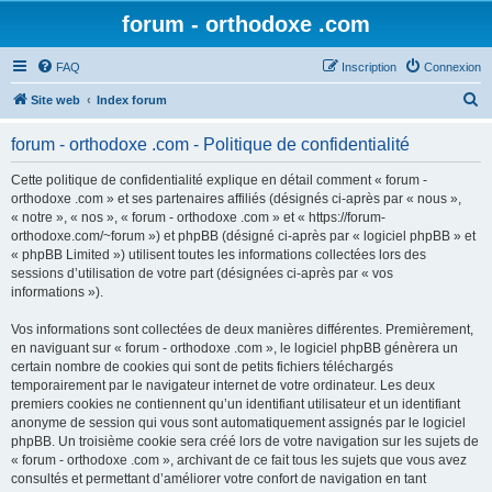
forum - orthodoxe .com
FAQ
Inscription
Connexion
R
Site web
Index forum
e
forum - orthodoxe .com - Politique de confidentialité
c
h
Cette politique de confidentialité explique en détail comment « forum -
orthodoxe .com » et ses partenaires affiliés (désignés ci-après par « nous »,
e
« notre », « nos », « forum - orthodoxe .com » et « https://forum-
r
orthodoxe.com/~forum ») et phpBB (désigné ci-après par « logiciel phpBB » et
« phpBB Limited ») utilisent toutes les informations collectées lors des
c
sessions d’utilisation de votre part (désignées ci-après par « vos
h
informations »).
e
Vos informations sont collectées de deux manières différentes. Premièrement,
r
en naviguant sur « forum - orthodoxe .com », le logiciel phpBB génèrera un
certain nombre de cookies qui sont de petits fichiers téléchargés
temporairement par le navigateur internet de votre ordinateur. Les deux
premiers cookies ne contiennent qu’un identifiant utilisateur et un identifiant
anonyme de session qui vous sont automatiquement assignés par le logiciel
phpBB. Un troisième cookie sera créé lors de votre navigation sur les sujets de
« forum - orthodoxe .com », archivant de ce fait tous les sujets que vous avez
consultés et permettant d’améliorer votre confort de navigation en tant