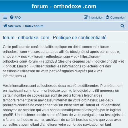
forum - orthodoxe .com
FAQ
Inscription
Connexion
R
Site web
Index forum
e
forum - orthodoxe .com - Politique de confidentialité
c
h
Cette politique de confidentialité explique en détail comment « forum -
orthodoxe .com » et ses partenaires affiliés (désignés ci-après par « nous »,
e
« notre », « nos », « forum - orthodoxe .com » et « https://forum-
r
orthodoxe.com/~forum ») et phpBB (désigné ci-après par « logiciel phpBB » et
« phpBB Limited ») utilisent toutes les informations collectées lors des
c
sessions d’utilisation de votre part (désignées ci-après par « vos
h
informations »).
e
Vos informations sont collectées de deux manières différentes. Premièrement,
r
en naviguant sur « forum - orthodoxe .com », le logiciel phpBB génèrera un
certain nombre de cookies qui sont de petits fichiers téléchargés
temporairement par le navigateur internet de votre ordinateur. Les deux
premiers cookies ne contiennent qu’un identifiant utilisateur et un identifiant
anonyme de session qui vous sont automatiquement assignés par le logiciel
phpBB. Un troisième cookie sera créé lors de votre navigation sur les sujets de
« forum - orthodoxe .com », archivant de ce fait tous les sujets que vous avez
consultés et permettant d’améliorer votre confort de navigation en tant