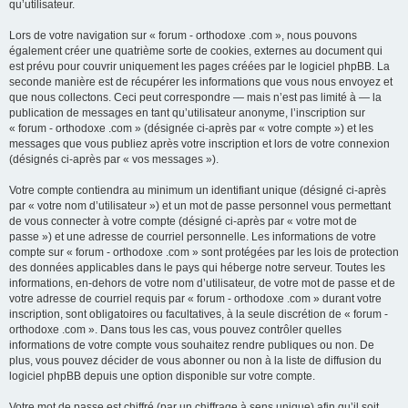
qu’utilisateur.
Lors de votre navigation sur « forum - orthodoxe .com », nous pouvons
également créer une quatrième sorte de cookies, externes au document qui
est prévu pour couvrir uniquement les pages créées par le logiciel phpBB. La
seconde manière est de récupérer les informations que vous nous envoyez et
que nous collectons. Ceci peut correspondre — mais n’est pas limité à — la
publication de messages en tant qu’utilisateur anonyme, l’inscription sur
« forum - orthodoxe .com » (désignée ci-après par « votre compte ») et les
messages que vous publiez après votre inscription et lors de votre connexion
(désignés ci-après par « vos messages »).
Votre compte contiendra au minimum un identifiant unique (désigné ci-après
par « votre nom d’utilisateur ») et un mot de passe personnel vous permettant
de vous connecter à votre compte (désigné ci-après par « votre mot de
passe ») et une adresse de courriel personnelle. Les informations de votre
compte sur « forum - orthodoxe .com » sont protégées par les lois de protection
des données applicables dans le pays qui héberge notre serveur. Toutes les
informations, en-dehors de votre nom d’utilisateur, de votre mot de passe et de
votre adresse de courriel requis par « forum - orthodoxe .com » durant votre
inscription, sont obligatoires ou facultatives, à la seule discrétion de « forum -
orthodoxe .com ». Dans tous les cas, vous pouvez contrôler quelles
informations de votre compte vous souhaitez rendre publiques ou non. De
plus, vous pouvez décider de vous abonner ou non à la liste de diffusion du
logiciel phpBB depuis une option disponible sur votre compte.
Votre mot de passe est chiffré (par un chiffrage à sens unique) afin qu’il soit