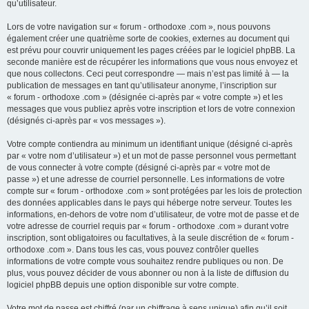
qu’utilisateur.
Lors de votre navigation sur « forum - orthodoxe .com », nous pouvons
également créer une quatrième sorte de cookies, externes au document qui
est prévu pour couvrir uniquement les pages créées par le logiciel phpBB. La
seconde manière est de récupérer les informations que vous nous envoyez et
que nous collectons. Ceci peut correspondre — mais n’est pas limité à — la
publication de messages en tant qu’utilisateur anonyme, l’inscription sur
« forum - orthodoxe .com » (désignée ci-après par « votre compte ») et les
messages que vous publiez après votre inscription et lors de votre connexion
(désignés ci-après par « vos messages »).
Votre compte contiendra au minimum un identifiant unique (désigné ci-après
par « votre nom d’utilisateur ») et un mot de passe personnel vous permettant
de vous connecter à votre compte (désigné ci-après par « votre mot de
passe ») et une adresse de courriel personnelle. Les informations de votre
compte sur « forum - orthodoxe .com » sont protégées par les lois de protection
des données applicables dans le pays qui héberge notre serveur. Toutes les
informations, en-dehors de votre nom d’utilisateur, de votre mot de passe et de
votre adresse de courriel requis par « forum - orthodoxe .com » durant votre
inscription, sont obligatoires ou facultatives, à la seule discrétion de « forum -
orthodoxe .com ». Dans tous les cas, vous pouvez contrôler quelles
informations de votre compte vous souhaitez rendre publiques ou non. De
plus, vous pouvez décider de vous abonner ou non à la liste de diffusion du
logiciel phpBB depuis une option disponible sur votre compte.
Votre mot de passe est chiffré (par un chiffrage à sens unique) afin qu’il soit