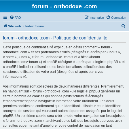
forum - orthodoxe .com
FAQ
Inscription
Connexion
R
Site web
Index forum
e
forum - orthodoxe .com - Politique de confidentialité
c
h
Cette politique de confidentialité explique en détail comment « forum -
orthodoxe .com » et ses partenaires affiliés (désignés ci-après par « nous »,
e
« notre », « nos », « forum - orthodoxe .com » et « https://forum-
r
orthodoxe.com/~forum ») et phpBB (désigné ci-après par « logiciel phpBB » et
« phpBB Limited ») utilisent toutes les informations collectées lors des
c
sessions d’utilisation de votre part (désignées ci-après par « vos
h
informations »).
e
Vos informations sont collectées de deux manières différentes. Premièrement,
r
en naviguant sur « forum - orthodoxe .com », le logiciel phpBB génèrera un
certain nombre de cookies qui sont de petits fichiers téléchargés
temporairement par le navigateur internet de votre ordinateur. Les deux
premiers cookies ne contiennent qu’un identifiant utilisateur et un identifiant
anonyme de session qui vous sont automatiquement assignés par le logiciel
phpBB. Un troisième cookie sera créé lors de votre navigation sur les sujets de
« forum - orthodoxe .com », archivant de ce fait tous les sujets que vous avez
consultés et permettant d’améliorer votre confort de navigation en tant