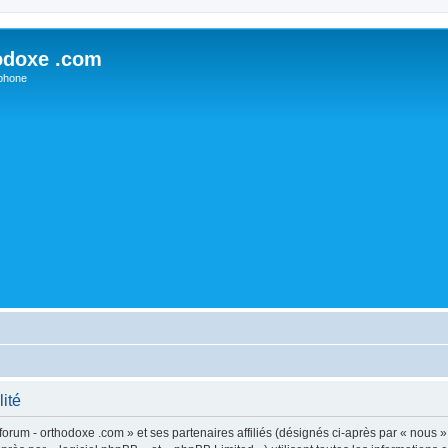
odoxe .com
phone
lité
forum - orthodoxe .com » et ses partenaires affiliés (désignés ci-après par « nous »,