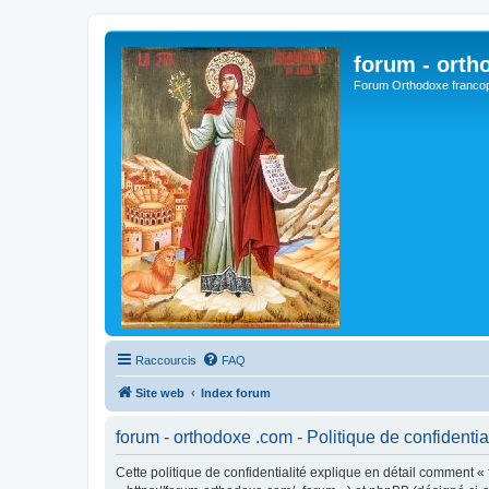
forum - orth
Forum Orthodoxe franco
Raccourcis
FAQ
Site web
Index forum
forum - orthodoxe .com - Politique de confidentia
Cette politique de confidentialité explique en détail comment « 