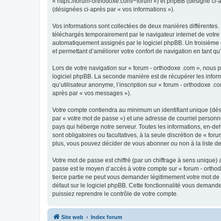
« https://forum-orthodoxe.com/~forum ») et phpBB (désigné ci-apr
(désignées ci-après par « vos informations »).
Vos informations sont collectées de deux manières différentes.
téléchargés temporairement par le navigateur internet de votre 
automatiquement assignés par le logiciel phpBB. Un troisième co
et permettant d’améliorer votre confort de navigation en tant qu’u
Lors de votre navigation sur « forum - orthodoxe .com », nous
logiciel phpBB. La seconde manière est de récupérer les infor
qu’utilisateur anonyme, l’inscription sur « forum - orthodoxe .
après par « vos messages »).
Votre compte contiendra au minimum un identifiant unique (dés
par « votre mot de passe ») et une adresse de courriel personn
pays qui héberge notre serveur. Toutes les informations, en-deho
sont obligatoires ou facultatives, à la seule discrétion de « f
plus, vous pouvez décider de vous abonner ou non à la liste de
Votre mot de passe est chiffré (par un chiffrage à sens unique) 
passe est le moyen d’accès à votre compte sur « forum - orthod
tierce partie ne peut vous demander légitimement votre mot de 
défaut sur le logiciel phpBB. Cette fonctionnalité vous demande
puissiez reprendre le contrôle de votre compte.
Site web
Index forum