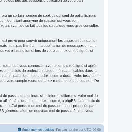
lectées lors des sessions d’utilisation de votre part
era un certain nombre de cookies qui sont de petits fichiers
et un identifiant anonyme de session qui vous sont
», archivant de ce fait tous les sujets que vous avez consultés
i est prévu pour couvrir uniquement les pages créées par le
ais n’est pas limité à — la publication de messages en tant
s votre inscription et lors de votre connexion (désignés ci-
ermettant de vous connecter à votre compte (désigné ci-après
es par les lois de protection des données applicables dans le
 requis par « forum - orthodoxe .com » durant votre inscription,
ions de votre compte vous souhaitez rendre publiques ou non. De
 de passe sur plusieurs sites internet différents. Votre mot de
affiliée à « forum - orthodoxe .com », à phpBB ou à un site de
nction « J’ai perdu mon mot de passe » qui est proposée par
 phpBB générera alors un nouveau mot de passe afin que vous
Supprimer les cookies
Fuseau horaire sur
UTC+02:00