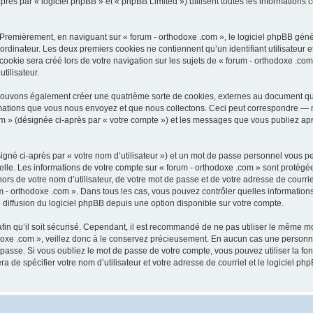
ès par « logiciel phpBB » et « phpBB Limited ») utilisent toutes les informations col
 Premièrement, en naviguant sur « forum - orthodoxe .com », le logiciel phpBB génèr
ordinateur. Les deux premiers cookies ne contiennent qu’un identifiant utilisateur 
okie sera créé lors de votre navigation sur les sujets de « forum - orthodoxe .com 
tilisateur.
 pouvons également créer une quatrième sorte de cookies, externes au document qu
mations que vous nous envoyez et que nous collectons. Ceci peut correspondre — m
com » (désignée ci-après par « votre compte ») et les messages que vous publiez aprè
igné ci-après par « votre nom d’utilisateur ») et un mot de passe personnel vous p
elle. Les informations de votre compte sur « forum - orthodoxe .com » sont protégé
rs de votre nom d’utilisateur, de votre mot de passe et de votre adresse de courriel
orum - orthodoxe .com ». Dans tous les cas, vous pouvez contrôler quelles informat
 diffusion du logiciel phpBB depuis une option disponible sur votre compte.
afin qu’il soit sécurisé. Cependant, il est recommandé de ne pas utiliser le même mot
oxe .com », veillez donc à le conservez précieusement. En aucun cas une personne 
passe. Si vous oubliez le mot de passe de votre compte, vous pouvez utiliser la fo
ra de spécifier votre nom d’utilisateur et votre adresse de courriel et le logiciel