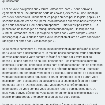
qu’utilisateur.
Lors de votre navigation sur « forum - orthodoxe .com », nous pouvons
également créer une quatrième sorte de cookies, externes au document qui
est prévu pour couvrir uniquement les pages créées par le logiciel phpBB. La
seconde manière est de récupérer les informations que vous nous envoyez et
que nous collectons. Ceci peut correspondre — mais n’est pas limité à — la
publication de messages en tant qu’utilisateur anonyme, l’inscription sur
« forum - orthodoxe .com » (désignée ci-après par « votre compte ») et les
messages que vous publiez après votre inscription et lors de votre connexion
(désignés ci-après par « vos messages »).
Votre compte contiendra au minimum un identifiant unique (désigné ci-après
par « votre nom d’utilisateur ») et un mot de passe personnel vous permettant
de vous connecter à votre compte (désigné ci-après par « votre mot de
passe ») et une adresse de courriel personnelle. Les informations de votre
compte sur « forum - orthodoxe .com » sont protégées par les lois de protection
des données applicables dans le pays qui héberge notre serveur. Toutes les
informations, en-dehors de votre nom d’utilisateur, de votre mot de passe et de
votre adresse de courriel requis par « forum - orthodoxe .com » durant votre
inscription, sont obligatoires ou facultatives, à la seule discrétion de « forum -
orthodoxe .com ». Dans tous les cas, vous pouvez contrôler quelles
informations de votre compte vous souhaitez rendre publiques ou non. De
plus, vous pouvez décider de vous abonner ou non à la liste de diffusion du
logiciel phpBB depuis une option disponible sur votre compte.
Votre mot de passe est chiffré (par un chiffrage à sens unique) afin qu’il soit