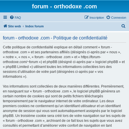
forum - orthodoxe .com
FAQ
Inscription
Connexion
R
Site web
Index forum
e
forum - orthodoxe .com - Politique de confidentialité
c
h
Cette politique de confidentialité explique en détail comment « forum -
orthodoxe .com » et ses partenaires affiliés (désignés ci-après par « nous »,
e
« notre », « nos », « forum - orthodoxe .com » et « https://forum-
r
orthodoxe.com/~forum ») et phpBB (désigné ci-après par « logiciel phpBB » et
« phpBB Limited ») utilisent toutes les informations collectées lors des
c
sessions d’utilisation de votre part (désignées ci-après par « vos
h
informations »).
e
Vos informations sont collectées de deux manières différentes. Premièrement,
r
en naviguant sur « forum - orthodoxe .com », le logiciel phpBB génèrera un
certain nombre de cookies qui sont de petits fichiers téléchargés
temporairement par le navigateur internet de votre ordinateur. Les deux
premiers cookies ne contiennent qu’un identifiant utilisateur et un identifiant
anonyme de session qui vous sont automatiquement assignés par le logiciel
phpBB. Un troisième cookie sera créé lors de votre navigation sur les sujets de
« forum - orthodoxe .com », archivant de ce fait tous les sujets que vous avez
consultés et permettant d’améliorer votre confort de navigation en tant