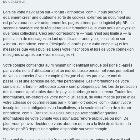
qu’utilisateur.
Lors de votre navigation sur « forum - orthodoxe .com », nous pouvons
également créer une quatrième sorte de cookies, externes au document qui
est prévu pour couvrir uniquement les pages créées par le logiciel phpBB. La
seconde manière est de récupérer les informations que vous nous envoyez et
que nous collectons. Ceci peut correspondre — mais n’est pas limité à — la
publication de messages en tant qu’utilisateur anonyme, l’inscription sur
« forum - orthodoxe .com » (désignée ci-après par « votre compte ») et les
messages que vous publiez après votre inscription et lors de votre connexion
(désignés ci-après par « vos messages »).
Votre compte contiendra au minimum un identifiant unique (désigné ci-après
par « votre nom d’utilisateur ») et un mot de passe personnel vous permettant
de vous connecter à votre compte (désigné ci-après par « votre mot de
passe ») et une adresse de courriel personnelle. Les informations de votre
compte sur « forum - orthodoxe .com » sont protégées par les lois de protection
des données applicables dans le pays qui héberge notre serveur. Toutes les
informations, en-dehors de votre nom d’utilisateur, de votre mot de passe et de
votre adresse de courriel requis par « forum - orthodoxe .com » durant votre
inscription, sont obligatoires ou facultatives, à la seule discrétion de « forum -
orthodoxe .com ». Dans tous les cas, vous pouvez contrôler quelles
informations de votre compte vous souhaitez rendre publiques ou non. De
plus, vous pouvez décider de vous abonner ou non à la liste de diffusion du
logiciel phpBB depuis une option disponible sur votre compte.
Votre mot de passe est chiffré (par un chiffrage à sens unique) afin qu’il soit