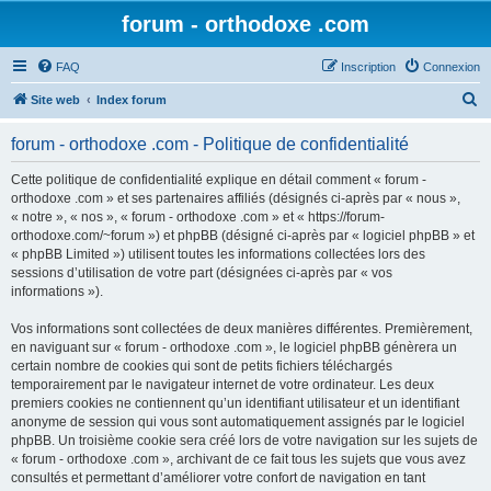
forum - orthodoxe .com
FAQ
Inscription
Connexion
R
Site web
Index forum
e
forum - orthodoxe .com - Politique de confidentialité
c
h
Cette politique de confidentialité explique en détail comment « forum -
orthodoxe .com » et ses partenaires affiliés (désignés ci-après par « nous »,
e
« notre », « nos », « forum - orthodoxe .com » et « https://forum-
r
orthodoxe.com/~forum ») et phpBB (désigné ci-après par « logiciel phpBB » et
« phpBB Limited ») utilisent toutes les informations collectées lors des
c
sessions d’utilisation de votre part (désignées ci-après par « vos
h
informations »).
e
Vos informations sont collectées de deux manières différentes. Premièrement,
r
en naviguant sur « forum - orthodoxe .com », le logiciel phpBB génèrera un
certain nombre de cookies qui sont de petits fichiers téléchargés
temporairement par le navigateur internet de votre ordinateur. Les deux
premiers cookies ne contiennent qu’un identifiant utilisateur et un identifiant
anonyme de session qui vous sont automatiquement assignés par le logiciel
phpBB. Un troisième cookie sera créé lors de votre navigation sur les sujets de
« forum - orthodoxe .com », archivant de ce fait tous les sujets que vous avez
consultés et permettant d’améliorer votre confort de navigation en tant