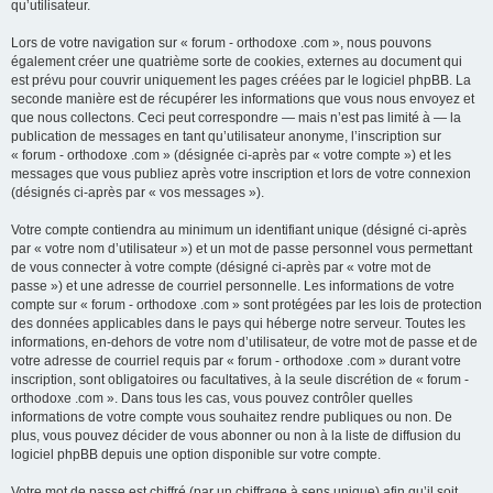
qu’utilisateur.
Lors de votre navigation sur « forum - orthodoxe .com », nous pouvons
également créer une quatrième sorte de cookies, externes au document qui
est prévu pour couvrir uniquement les pages créées par le logiciel phpBB. La
seconde manière est de récupérer les informations que vous nous envoyez et
que nous collectons. Ceci peut correspondre — mais n’est pas limité à — la
publication de messages en tant qu’utilisateur anonyme, l’inscription sur
« forum - orthodoxe .com » (désignée ci-après par « votre compte ») et les
messages que vous publiez après votre inscription et lors de votre connexion
(désignés ci-après par « vos messages »).
Votre compte contiendra au minimum un identifiant unique (désigné ci-après
par « votre nom d’utilisateur ») et un mot de passe personnel vous permettant
de vous connecter à votre compte (désigné ci-après par « votre mot de
passe ») et une adresse de courriel personnelle. Les informations de votre
compte sur « forum - orthodoxe .com » sont protégées par les lois de protection
des données applicables dans le pays qui héberge notre serveur. Toutes les
informations, en-dehors de votre nom d’utilisateur, de votre mot de passe et de
votre adresse de courriel requis par « forum - orthodoxe .com » durant votre
inscription, sont obligatoires ou facultatives, à la seule discrétion de « forum -
orthodoxe .com ». Dans tous les cas, vous pouvez contrôler quelles
informations de votre compte vous souhaitez rendre publiques ou non. De
plus, vous pouvez décider de vous abonner ou non à la liste de diffusion du
logiciel phpBB depuis une option disponible sur votre compte.
Votre mot de passe est chiffré (par un chiffrage à sens unique) afin qu’il soit