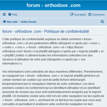
forum - orthodoxe .com
FAQ
Inscription
Connexion
R
Site web
Index forum
e
forum - orthodoxe .com - Politique de confidentialité
c
h
Cette politique de confidentialité explique en détail comment « forum -
orthodoxe .com » et ses partenaires affiliés (désignés ci-après par « nous »,
e
« notre », « nos », « forum - orthodoxe .com » et « https://forum-
r
orthodoxe.com/~forum ») et phpBB (désigné ci-après par « logiciel phpBB » et
« phpBB Limited ») utilisent toutes les informations collectées lors des
c
sessions d’utilisation de votre part (désignées ci-après par « vos
h
informations »).
e
Vos informations sont collectées de deux manières différentes. Premièrement,
r
en naviguant sur « forum - orthodoxe .com », le logiciel phpBB génèrera un
certain nombre de cookies qui sont de petits fichiers téléchargés
temporairement par le navigateur internet de votre ordinateur. Les deux
premiers cookies ne contiennent qu’un identifiant utilisateur et un identifiant
anonyme de session qui vous sont automatiquement assignés par le logiciel
phpBB. Un troisième cookie sera créé lors de votre navigation sur les sujets de
« forum - orthodoxe .com », archivant de ce fait tous les sujets que vous avez
consultés et permettant d’améliorer votre confort de navigation en tant