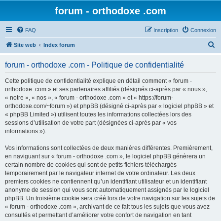
forum - orthodoxe .com
FAQ
Inscription
Connexion
R
Site web
Index forum
e
forum - orthodoxe .com - Politique de confidentialité
c
h
Cette politique de confidentialité explique en détail comment « forum -
orthodoxe .com » et ses partenaires affiliés (désignés ci-après par « nous »,
e
« notre », « nos », « forum - orthodoxe .com » et « https://forum-
r
orthodoxe.com/~forum ») et phpBB (désigné ci-après par « logiciel phpBB » et
« phpBB Limited ») utilisent toutes les informations collectées lors des
c
sessions d’utilisation de votre part (désignées ci-après par « vos
h
informations »).
e
Vos informations sont collectées de deux manières différentes. Premièrement,
r
en naviguant sur « forum - orthodoxe .com », le logiciel phpBB génèrera un
certain nombre de cookies qui sont de petits fichiers téléchargés
temporairement par le navigateur internet de votre ordinateur. Les deux
premiers cookies ne contiennent qu’un identifiant utilisateur et un identifiant
anonyme de session qui vous sont automatiquement assignés par le logiciel
phpBB. Un troisième cookie sera créé lors de votre navigation sur les sujets de
« forum - orthodoxe .com », archivant de ce fait tous les sujets que vous avez
consultés et permettant d’améliorer votre confort de navigation en tant