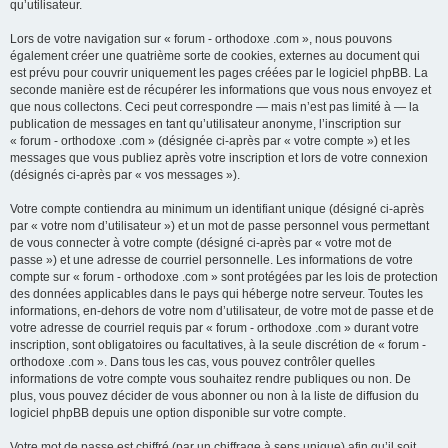
qu’utilisateur.
Lors de votre navigation sur « forum - orthodoxe .com », nous pouvons
également créer une quatrième sorte de cookies, externes au document qui
est prévu pour couvrir uniquement les pages créées par le logiciel phpBB. La
seconde manière est de récupérer les informations que vous nous envoyez et
que nous collectons. Ceci peut correspondre — mais n’est pas limité à — la
publication de messages en tant qu’utilisateur anonyme, l’inscription sur
« forum - orthodoxe .com » (désignée ci-après par « votre compte ») et les
messages que vous publiez après votre inscription et lors de votre connexion
(désignés ci-après par « vos messages »).
Votre compte contiendra au minimum un identifiant unique (désigné ci-après
par « votre nom d’utilisateur ») et un mot de passe personnel vous permettant
de vous connecter à votre compte (désigné ci-après par « votre mot de
passe ») et une adresse de courriel personnelle. Les informations de votre
compte sur « forum - orthodoxe .com » sont protégées par les lois de protection
des données applicables dans le pays qui héberge notre serveur. Toutes les
informations, en-dehors de votre nom d’utilisateur, de votre mot de passe et de
votre adresse de courriel requis par « forum - orthodoxe .com » durant votre
inscription, sont obligatoires ou facultatives, à la seule discrétion de « forum -
orthodoxe .com ». Dans tous les cas, vous pouvez contrôler quelles
informations de votre compte vous souhaitez rendre publiques ou non. De
plus, vous pouvez décider de vous abonner ou non à la liste de diffusion du
logiciel phpBB depuis une option disponible sur votre compte.
Votre mot de passe est chiffré (par un chiffrage à sens unique) afin qu’il soit