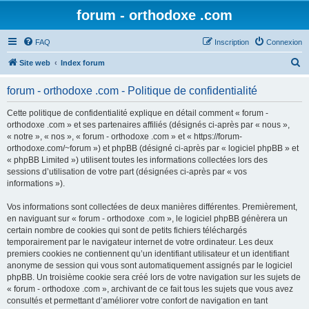
forum - orthodoxe .com
FAQ
Inscription
Connexion
R
Site web
Index forum
e
forum - orthodoxe .com - Politique de confidentialité
c
h
Cette politique de confidentialité explique en détail comment « forum -
orthodoxe .com » et ses partenaires affiliés (désignés ci-après par « nous »,
e
« notre », « nos », « forum - orthodoxe .com » et « https://forum-
r
orthodoxe.com/~forum ») et phpBB (désigné ci-après par « logiciel phpBB » et
« phpBB Limited ») utilisent toutes les informations collectées lors des
c
sessions d’utilisation de votre part (désignées ci-après par « vos
h
informations »).
e
Vos informations sont collectées de deux manières différentes. Premièrement,
r
en naviguant sur « forum - orthodoxe .com », le logiciel phpBB génèrera un
certain nombre de cookies qui sont de petits fichiers téléchargés
temporairement par le navigateur internet de votre ordinateur. Les deux
premiers cookies ne contiennent qu’un identifiant utilisateur et un identifiant
anonyme de session qui vous sont automatiquement assignés par le logiciel
phpBB. Un troisième cookie sera créé lors de votre navigation sur les sujets de
« forum - orthodoxe .com », archivant de ce fait tous les sujets que vous avez
consultés et permettant d’améliorer votre confort de navigation en tant