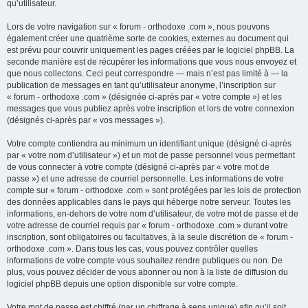
qu’utilisateur.
Lors de votre navigation sur « forum - orthodoxe .com », nous pouvons
également créer une quatrième sorte de cookies, externes au document qui
est prévu pour couvrir uniquement les pages créées par le logiciel phpBB. La
seconde manière est de récupérer les informations que vous nous envoyez et
que nous collectons. Ceci peut correspondre — mais n’est pas limité à — la
publication de messages en tant qu’utilisateur anonyme, l’inscription sur
« forum - orthodoxe .com » (désignée ci-après par « votre compte ») et les
messages que vous publiez après votre inscription et lors de votre connexion
(désignés ci-après par « vos messages »).
Votre compte contiendra au minimum un identifiant unique (désigné ci-après
par « votre nom d’utilisateur ») et un mot de passe personnel vous permettant
de vous connecter à votre compte (désigné ci-après par « votre mot de
passe ») et une adresse de courriel personnelle. Les informations de votre
compte sur « forum - orthodoxe .com » sont protégées par les lois de protection
des données applicables dans le pays qui héberge notre serveur. Toutes les
informations, en-dehors de votre nom d’utilisateur, de votre mot de passe et de
votre adresse de courriel requis par « forum - orthodoxe .com » durant votre
inscription, sont obligatoires ou facultatives, à la seule discrétion de « forum -
orthodoxe .com ». Dans tous les cas, vous pouvez contrôler quelles
informations de votre compte vous souhaitez rendre publiques ou non. De
plus, vous pouvez décider de vous abonner ou non à la liste de diffusion du
logiciel phpBB depuis une option disponible sur votre compte.
Votre mot de passe est chiffré (par un chiffrage à sens unique) afin qu’il soit