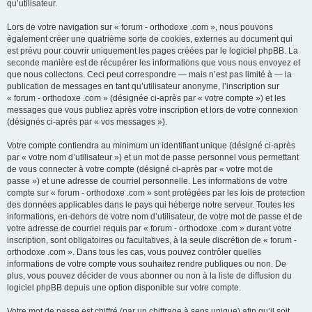
qu’utilisateur.
Lors de votre navigation sur « forum - orthodoxe .com », nous pouvons
également créer une quatrième sorte de cookies, externes au document qui
est prévu pour couvrir uniquement les pages créées par le logiciel phpBB. La
seconde manière est de récupérer les informations que vous nous envoyez et
que nous collectons. Ceci peut correspondre — mais n’est pas limité à — la
publication de messages en tant qu’utilisateur anonyme, l’inscription sur
« forum - orthodoxe .com » (désignée ci-après par « votre compte ») et les
messages que vous publiez après votre inscription et lors de votre connexion
(désignés ci-après par « vos messages »).
Votre compte contiendra au minimum un identifiant unique (désigné ci-après
par « votre nom d’utilisateur ») et un mot de passe personnel vous permettant
de vous connecter à votre compte (désigné ci-après par « votre mot de
passe ») et une adresse de courriel personnelle. Les informations de votre
compte sur « forum - orthodoxe .com » sont protégées par les lois de protection
des données applicables dans le pays qui héberge notre serveur. Toutes les
informations, en-dehors de votre nom d’utilisateur, de votre mot de passe et de
votre adresse de courriel requis par « forum - orthodoxe .com » durant votre
inscription, sont obligatoires ou facultatives, à la seule discrétion de « forum -
orthodoxe .com ». Dans tous les cas, vous pouvez contrôler quelles
informations de votre compte vous souhaitez rendre publiques ou non. De
plus, vous pouvez décider de vous abonner ou non à la liste de diffusion du
logiciel phpBB depuis une option disponible sur votre compte.
Votre mot de passe est chiffré (par un chiffrage à sens unique) afin qu’il soit