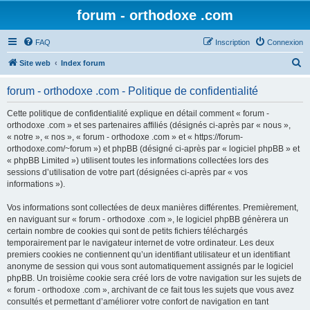
forum - orthodoxe .com
FAQ
Inscription
Connexion
R
Site web
Index forum
e
forum - orthodoxe .com - Politique de confidentialité
c
h
Cette politique de confidentialité explique en détail comment « forum -
orthodoxe .com » et ses partenaires affiliés (désignés ci-après par « nous »,
e
« notre », « nos », « forum - orthodoxe .com » et « https://forum-
r
orthodoxe.com/~forum ») et phpBB (désigné ci-après par « logiciel phpBB » et
« phpBB Limited ») utilisent toutes les informations collectées lors des
c
sessions d’utilisation de votre part (désignées ci-après par « vos
h
informations »).
e
Vos informations sont collectées de deux manières différentes. Premièrement,
r
en naviguant sur « forum - orthodoxe .com », le logiciel phpBB génèrera un
certain nombre de cookies qui sont de petits fichiers téléchargés
temporairement par le navigateur internet de votre ordinateur. Les deux
premiers cookies ne contiennent qu’un identifiant utilisateur et un identifiant
anonyme de session qui vous sont automatiquement assignés par le logiciel
phpBB. Un troisième cookie sera créé lors de votre navigation sur les sujets de
« forum - orthodoxe .com », archivant de ce fait tous les sujets que vous avez
consultés et permettant d’améliorer votre confort de navigation en tant