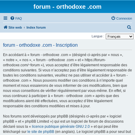
forum - orthodoxe .com
FAQ
Connexion
R
Site web
Index forum
e
Langue :
c
forum - orthodoxe .com - Inscription
h
En accédant à « forum - orthodoxe .com » (désigné ci-après par « nous »,
e
« notre », « nos », « forum - orthodoxe .com » et « https://forum-
r
orthodoxe.com/~forum »), vous acceptez d’être légalement responsable des
conditions suivantes. Si vous n’acceptez pas d’être légalement responsable de
c
toutes les conditions suivantes, veuillez ne pas utiliser et accéder à « forum -
h
orthodoxe .com ». Nous pouvons modifier ces conditions à n’importe quel
e
moment et nous essaierons de vous informer de ces modifications, bien que
nous vous conseillons de vérifier régulièrement par vous-même. En effet, si
r
vous continuez à participer à « forum - orthodoxe .com » après que des
modifications aient été effectuées, vous acceptez d’être légalement
responsable des conditions modifiées et mises à jour.
Nos forums sont développés par phpBB (désignés ci-après par « logiciel
phpBB » et « phpBB Limited ») qui est un logiciel de forum de discussions
déclaré sous la «
licence publique générale GNU 2.0
» et qui peut être
téléchargé sur
le site de phpBB
(en anglais). Le logiciel phpBB a pour seul but