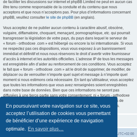
de faciliter les discussions sur internet et phpBB Limited ne peut en aucun cas
être tenu comme responsable de la conduite et du contenu que nous
acceptons et que nous n’acceptons pas. Pour plus d’informations concernant
phpBB, veuillez consulter
le site de phpBB
(en anglais).
Vous acceptez de ne publier aucun contenu à caractère abusif, obscène,
vulgaire, diffamatoire, choquant, menaçant, pornographique, etc. qui pourrait
transgresser la législation de votre pays, du pays dans lequel le serveur de
« forum - orthodoxe .com » est hébergé ou encore la loi internationale. Si vous
ne respectez pas ces dispositions, vous vous exposez à un bannissement
immédiat et définitif et nous nous réservons le droit d’avertir votre fournisseur
d’accès à internet et les autorités officielles. L’adresse IP de tous les messages
est enregistrée afin d’aider au renforcement de ces conditions. Vous acceptez
le fait que « forum - orthodoxe .com » ait le droit de supprimer, de modifier, de
déplacer ou de verrouiller n’importe quel sujet et message à n’importe quel
moment si nous estimons cela nécessaire. En tant qu’utilisateur, vous acceptez
que toutes les informations que vous avez renseignées soient enregistrées
dans notre base de données. Bien que ces informations ne seront pas
diffusées à une tierce partie sans votre consentement, ni « forum - orthodoxe
.com », ni phpBB, ne pourront être tenus comme responsables en cas de
En poursuivant votre navigation sur ce site, vous
tentative de piratage informatique visant à compromettre vos données.
acceptez l’utilisation de cookies vous permettant
de bénéficier d’une expérience de navigation
optimale.
En savoir plus…
Site web
Index forum
Fuseau horaire sur
UTC+02:00