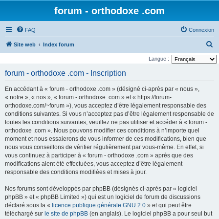
forum - orthodoxe .com
FAQ
Connexion
R
Site web
Index forum
e
Langue :
c
forum - orthodoxe .com - Inscription
h
En accédant à « forum - orthodoxe .com » (désigné ci-après par « nous »,
e
« notre », « nos », « forum - orthodoxe .com » et « https://forum-
r
orthodoxe.com/~forum »), vous acceptez d’être légalement responsable des
conditions suivantes. Si vous n’acceptez pas d’être légalement responsable de
c
toutes les conditions suivantes, veuillez ne pas utiliser et accéder à « forum -
h
orthodoxe .com ». Nous pouvons modifier ces conditions à n’importe quel
e
moment et nous essaierons de vous informer de ces modifications, bien que
nous vous conseillons de vérifier régulièrement par vous-même. En effet, si
r
vous continuez à participer à « forum - orthodoxe .com » après que des
modifications aient été effectuées, vous acceptez d’être légalement
responsable des conditions modifiées et mises à jour.
Nos forums sont développés par phpBB (désignés ci-après par « logiciel
phpBB » et « phpBB Limited ») qui est un logiciel de forum de discussions
déclaré sous la «
licence publique générale GNU 2.0
» et qui peut être
téléchargé sur
le site de phpBB
(en anglais). Le logiciel phpBB a pour seul but