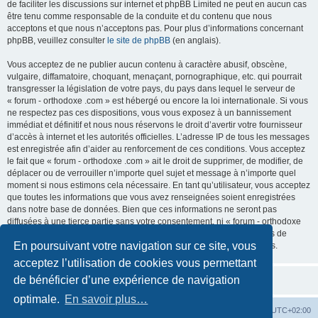
de faciliter les discussions sur internet et phpBB Limited ne peut en aucun cas
être tenu comme responsable de la conduite et du contenu que nous
acceptons et que nous n’acceptons pas. Pour plus d’informations concernant
phpBB, veuillez consulter
le site de phpBB
(en anglais).
Vous acceptez de ne publier aucun contenu à caractère abusif, obscène,
vulgaire, diffamatoire, choquant, menaçant, pornographique, etc. qui pourrait
transgresser la législation de votre pays, du pays dans lequel le serveur de
« forum - orthodoxe .com » est hébergé ou encore la loi internationale. Si vous
ne respectez pas ces dispositions, vous vous exposez à un bannissement
immédiat et définitif et nous nous réservons le droit d’avertir votre fournisseur
d’accès à internet et les autorités officielles. L’adresse IP de tous les messages
est enregistrée afin d’aider au renforcement de ces conditions. Vous acceptez
le fait que « forum - orthodoxe .com » ait le droit de supprimer, de modifier, de
déplacer ou de verrouiller n’importe quel sujet et message à n’importe quel
moment si nous estimons cela nécessaire. En tant qu’utilisateur, vous acceptez
que toutes les informations que vous avez renseignées soient enregistrées
dans notre base de données. Bien que ces informations ne seront pas
diffusées à une tierce partie sans votre consentement, ni « forum - orthodoxe
.com », ni phpBB, ne pourront être tenus comme responsables en cas de
En poursuivant votre navigation sur ce site, vous
tentative de piratage informatique visant à compromettre vos données.
acceptez l’utilisation de cookies vous permettant
de bénéficier d’une expérience de navigation
optimale.
En savoir plus…
Site web
Index forum
Fuseau horaire sur
UTC+02:00