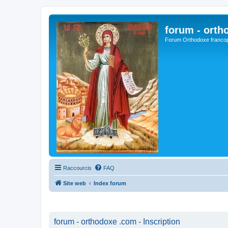
forum - orth
Forum Orthodoxe franco
Raccourcis
FAQ
Site web
Index forum
forum - orthodoxe .com - Inscription