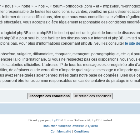
 « nous », « notre », « nos », « forum - orthodoxe .com » et « https://forum-ortho
ment responsable de toutes les conditions suivantes, veuillez ne pas utiliser et ac
informer de ces modifications, bien que nous vous conseillons de vérifier régulièr
té effectuées, vous acceptez d’être légalement responsable des conditions modifiée
 logiciel phpBB » et « phpBB Limited ») qui est un logiciel de forum de discussio
iel phpBB a pour seul but de faciliter les discussions sur internet et phpBB Limit
ptons pas. Pour plus d’informations concernant phpBB, veuillez consulter
le site 
obscène, vulgaire, diffamatoire, choquant, menaçant, pornographique, etc. qui pourr
 encore la loi internationale. Si vous ne respectez pas ces dispositions, vous vous
 et les autorités officielles. L’adresse IP de tous les messages est enregistrée afin 
difier, de déplacer ou de verrouiller n’importe quel sujet et message à n’importe q
vous avez renseignées soient enregistrées dans notre base de données. Bien que ces
ne pourront être tenus comme responsables en cas de tentative de piratage inform
Développé par
phpBB
® Forum Software © phpBB Limited
Traduction française officielle
©
Qiaeru
Confidentialité
|
Conditions