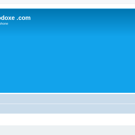
odoxe .com
phone