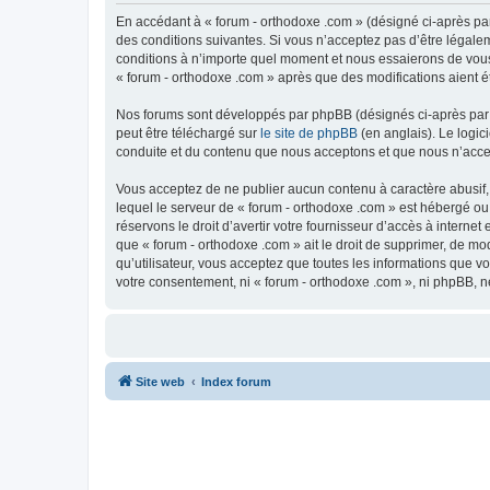
En accédant à « forum - orthodoxe .com » (désigné ci-après par
des conditions suivantes. Si vous n’acceptez pas d’être légale
conditions à n’importe quel moment et nous essaierons de vous 
« forum - orthodoxe .com » après que des modifications aient é
Nos forums sont développés par phpBB (désignés ci-après par «
peut être téléchargé sur
le site de phpBB
(en anglais). Le logic
conduite et du contenu que nous acceptons et que nous n’acce
Vous acceptez de ne publier aucun contenu à caractère abusif, 
lequel le serveur de « forum - orthodoxe .com » est hébergé ou
réservons le droit d’avertir votre fournisseur d’accès à internet
que « forum - orthodoxe .com » ait le droit de supprimer, de mo
qu’utilisateur, vous acceptez que toutes les informations que 
votre consentement, ni « forum - orthodoxe .com », ni phpBB, 
Site web
Index forum