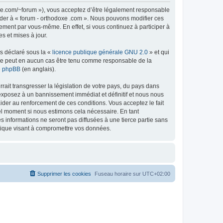
doxe.com/~forum »), vous acceptez d’être légalement responsable
céder à « forum - orthodoxe .com ». Nous pouvons modifier ces
ement par vous-même. En effet, si vous continuez à participer à
s et mises à jour.
ns déclaré sous la «
licence publique générale GNU 2.0
» et qui
ed ne peut en aucun cas être tenu comme responsable de la
de phpBB
(en anglais).
ait transgresser la législation de votre pays, du pays dans
 exposez à un bannissement immédiat et définitif et nous nous
d’aider au renforcement de ces conditions. Vous acceptez le fait
uel moment si nous estimons cela nécessaire. En tant
 informations ne seront pas diffusées à une tierce partie sans
atique visant à compromettre vos données.
Supprimer les cookies
Fuseau horaire sur
UTC+02:00