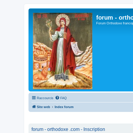
forum - orth
Forum Orthodoxe franco
Raccourcis
FAQ
Site web
Index forum
forum - orthodoxe .com - Inscription