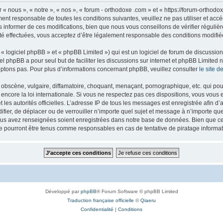
 « nous », « notre », « nos », « forum - orthodoxe .com » et « https://forum-ortho
ment responsable de toutes les conditions suivantes, veuillez ne pas utiliser et ac
informer de ces modifications, bien que nous vous conseillons de vérifier régulièr
té effectuées, vous acceptez d’être légalement responsable des conditions modifiée
 logiciel phpBB » et « phpBB Limited ») qui est un logiciel de forum de discussio
iel phpBB a pour seul but de faciliter les discussions sur internet et phpBB Limit
ptons pas. Pour plus d’informations concernant phpBB, veuillez consulter
le site 
obscène, vulgaire, diffamatoire, choquant, menaçant, pornographique, etc. qui pourr
 encore la loi internationale. Si vous ne respectez pas ces dispositions, vous vous
 et les autorités officielles. L’adresse IP de tous les messages est enregistrée afin 
difier, de déplacer ou de verrouiller n’importe quel sujet et message à n’importe q
vous avez renseignées soient enregistrées dans notre base de données. Bien que ces
ne pourront être tenus comme responsables en cas de tentative de piratage inform
Développé par
phpBB
® Forum Software © phpBB Limited
Traduction française officielle
©
Qiaeru
Confidentialité
|
Conditions