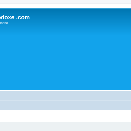
odoxe .com
phone