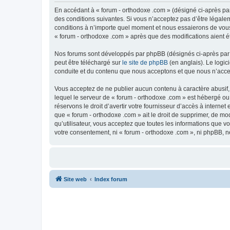
En accédant à « forum - orthodoxe .com » (désigné ci-après par
des conditions suivantes. Si vous n’acceptez pas d’être légale
conditions à n’importe quel moment et nous essaierons de vous 
« forum - orthodoxe .com » après que des modifications aient é
Nos forums sont développés par phpBB (désignés ci-après par «
peut être téléchargé sur
le site de phpBB
(en anglais). Le logic
conduite et du contenu que nous acceptons et que nous n’acce
Vous acceptez de ne publier aucun contenu à caractère abusif, 
lequel le serveur de « forum - orthodoxe .com » est hébergé ou
réservons le droit d’avertir votre fournisseur d’accès à internet
que « forum - orthodoxe .com » ait le droit de supprimer, de mo
qu’utilisateur, vous acceptez que toutes les informations que 
votre consentement, ni « forum - orthodoxe .com », ni phpBB, 
Site web
Index forum